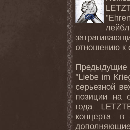
LETZT
"Ehren
лейбл
затрагиваю
отношению к
Предыдущие
"Liebe im Kri
серьезной ве
позиции на 
года LETZT
концерта в
дополняющие