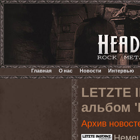
Главная
О нас
Новости
Интервью
LETZTE 
альбом '
Архив новост
Немец