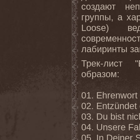
создают не
группы, а ха
Loose) в
современно
лабиринты за
Трек-лист 
образом:
01. Ehrenwort
02. Entzündet 
03. Du bist nic
04. Unsere F
05. In Deiner 