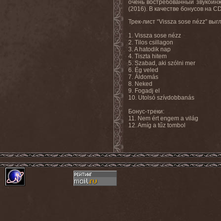
очень востребованный звукоин
(2016). В качестве бонусов на CD
Трек-лист “Vissza sose nézz” в
1. Vissza sose nézz
2. Tilos csillagon
3. A hatodik nap
4. Tiszta hitem
5. Szabad, aki szólni mer
6. Ég veled
7. Áldomás
8. Neked
9. Fogadj el
10. Utolsó szívdobbanás
Бонус-треки:
11. Nem ért engem a világ
12. Amíg a tűz tombol