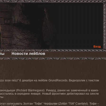
Вход
ты
Новости лейблов
a sose nézz” 6 декабря на лейбле GrundRecords. Видеоролик с текстом
нхедьеши (Richárd Bánhegyesi). Рикард, ранее не замеченный в каких-
 расстались в середине января. Новый фронтмен дебютировал на сингле
пы.
ал записывать Золтан “Тофи” Черфалви (Zoltán “Töfi” Cserfalvi). Тофи –