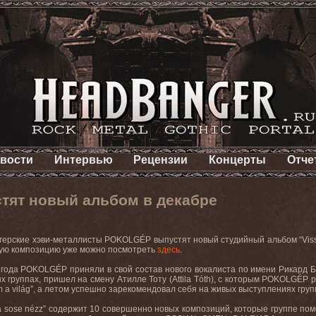
вости
Интервью
Рецензии
Концерты
Отче
ят новый альбом в декабре
герские хэви-металлисты POKOLGÉP выпустят новый студийный альбом “Vissz
ную композицию уже можно посмотреть
здесь
.
 года POKOLGÉP приняли в свой состав нового вокалиста по имени Рикард Ба
х группах, пришел на смену Атилле Тоту (Attila Tóth), с которым POKOLGÉP
m a világ”, а летом успешно зарекомендовал себя на живых выступлениях груп
a sose nézz” содержит 10 совершенно новых композиций, которые группе помог