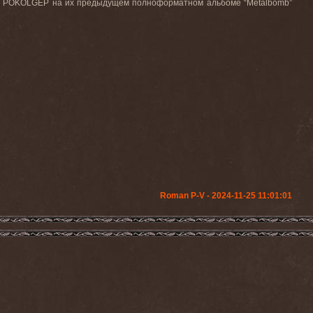
ми POKOLGÉP на их предыдущем полноформатном альбоме “Metalbomb”
Roman P-V - 2024-11-25 11:01:01