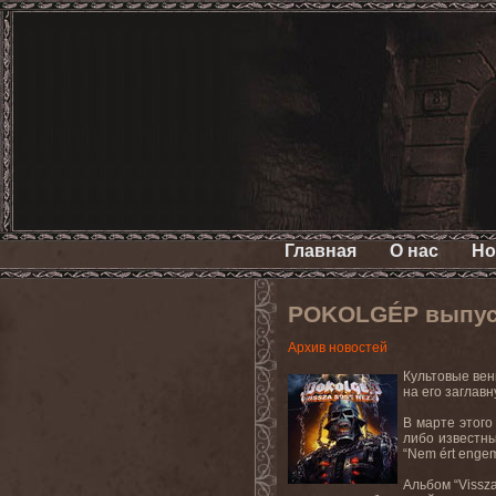
Главная
О нас
Но
POKOLGÉP выпуст
Архив новостей
Культовые вен
на его заглав
В марте этого
либо известны
“Nem ért enge
Альбом “Vissz