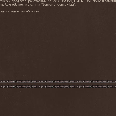
женер и продюсер, работавший ранее с OSSIAN, OMEN, DALRIADA и сами
 войдут обе песни с сингла “Nem ért engem a világ”.
ыглядит следующим образом: