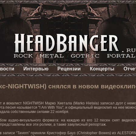
вости
Интервью
Рецензии
Концерты
Отче
экс-NIGHTWISH) снялся в новом видеоклип
т и вокалист
NIGHTWISH
Марко Хиетала (
Marko
Hietala
) записал дуэт с не
 Эта песня называется "
I
Am
With
You
", и официальный видеоклип на нее можн
здала собственными силами 22 ноября.
ьбом аудио-визуального формата: на каждую из его 12 песен снят видеок
 представлены все эти ролики, а также закулисный репортаж.
в записи “
Tavern
” приняли Кристофер Бауз (
Christopher
Bowes
) из
ALESTOR