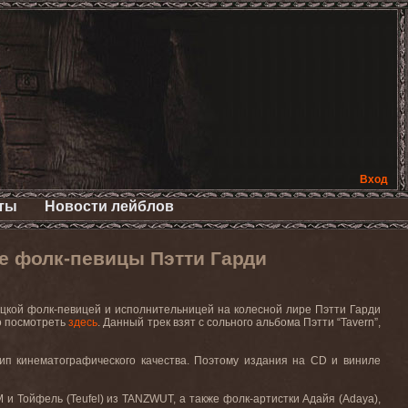
Вход
ты
Новости лейблов
е фолк-певицы Пэтти Гарди
мецкой фолк-певицей и исполнительницей на колесной лире Пэтти Гарди
о посмотреть
здесь
. Данный трек взят с сольного альбома Пэтти “
Tavern
”,
лип кинематографического качества. Поэтому издания на
CD
и виниле
M
и Тойфель (
Teufel
) из
TANZWUT
, а также фолк-артистки Адайя (
Adaya
),