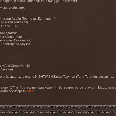
annapinn
) и Магга Эйнарсдоттир (
Magga
Einarsd
ó
ttir
).
едующим образом:
участии
Адайи
Перниллы
Каннапинн
)
и
участии
Тойфеля
)
ко
Хиеталы)
нарсдоттир
лы
Каннапинн
)
ерниллы
Каннапинн
)
Кристофера
Бауза
)
atty And Crowd Version)
 Version)
его
бывшая
коллега
по
NIGHTWISH
Тарья
Турунен
(Tarja Turunen,
вокал
)
подт
 зале “
Z
7” в Праттелне (Швейцария). Во время ее сета она и Марко вме
можно посмотреть
здесь
.