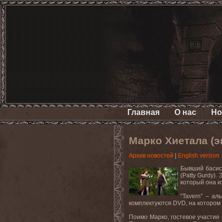
Главная
О нас
Но
Марко Хиетала (
Архив новостей
|
English version
Бывший басис
(
Patty
Gurdy
).
который она и
“
Tavern
” – ал
комплектуются
DVD
, на котором
Поимо Марко, гостевое участие 