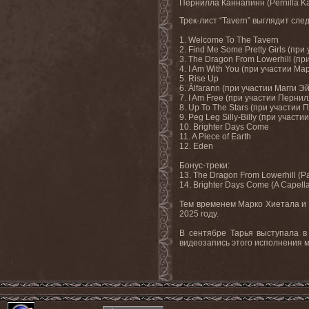
Пернилла Каннапинн (
Pernilla
K
Трек-лист “
Tavern
” выглядит сл
1.
Welcome To The Tavern
2. Find Me Some Pretty Girls (
при
3. The Dragon From Lowerhill (
пр
4. I Am With You (
при
участии
Мар
5. Rise Up
6. Álfarann (
при
участии
Магги
Эй
7. I Am Free (
при
участии
Пернил
8. Up To The Stars (
при
участии
П
9. Peg Leg Silly-Billy (
при
участии
10. Brighter Days Come
11. A Piece of Earth
12. Eden
Бонус-треки:
13. The Dragon From Lowerhill (P
14. Brighter Days Come (A Capella
Тем
временем
Марко
Хиетала
и
2025
году
.
В сентябре Тарья выступала в
видеозапись этого исполнения 