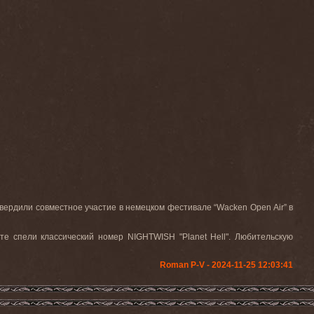
вердили
совместное
участие
в
немецком
фестивале
“Wacken Open Air”
в
сте спели классический номер
NIGHTWISH
"
Planet
Hell
". Любительскую
Roman P-V - 2024-11-25 12:03:41