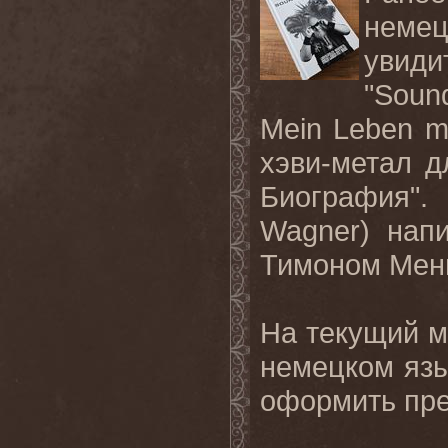
неме
увиди
"Soun
Mein Leben mi
хэви-метал 
Биография".
Wagner) нап
Тимоном Менг
На текущий м
немецком яз
оформить пре