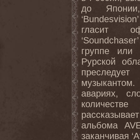
до Японии
‘Bundesvision
гласит оф
‘Soundchaser
группе или 
Рурской обл
преследуе
музыкантом.
авариях, сл
количеств
рассказывае
альбома AVE
заканчивая ‘Aft