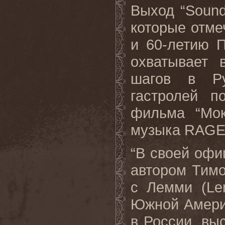
Выход “Sound
которые отме
и 60-летию 
охватывает 
шагов в Ру
гастролей 
фильма “Мок
музыка RAGE
“В своей офи
автором Тимо
с Лемми (Le
Южной Америк
в России, вы