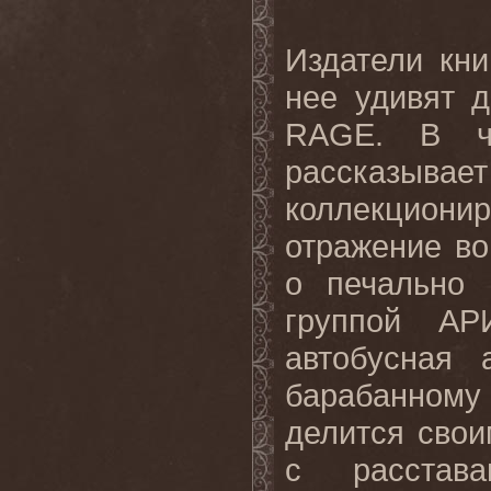
Издатели кни
нее удивят 
RAGE. В ча
рассказы
коллекциони
отражение во
о печально 
группой АР
автобусная 
барабанному
делится свои
с расстав