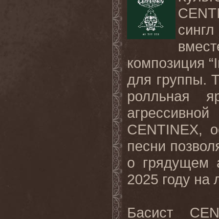
CENT
сингл 
вмес
композиция “
для группы. Т
ролльная я
агрессивной
CENTINEX
, 
песни позвол
о грядущем 
2025 году на
Басист
CEN