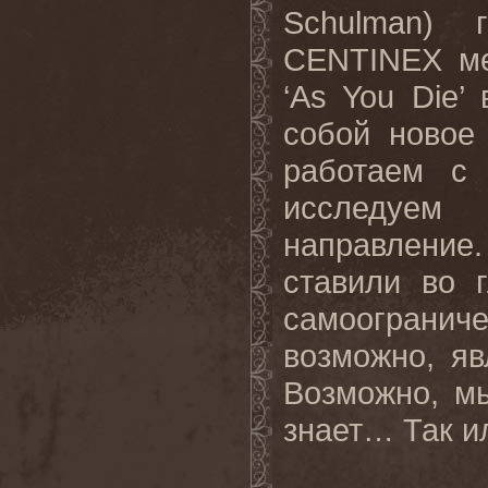
Schulman
) г
CENTINEX
ме
‘As You Die’
собой
новое
работаем
с
исследуем
направление
ставили
во
самоогранич
возможно
,
яв
Возможно, мы
знает… Так
и