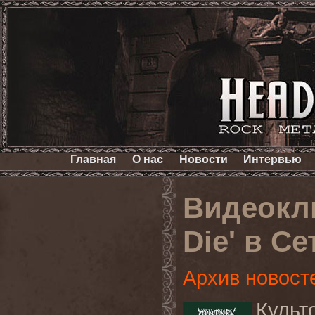
Главная
О нас
Новости
Интервью
Видеокл
Die' в Се
Архив новост
Куль