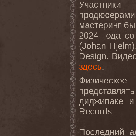
Участники
продюсерами
мастеринг бы
2024 года с
(
Johan
Hjelm
Design
. Виде
здесь
.
Физическое
представля
диджипаке и
Records
.
Последний а