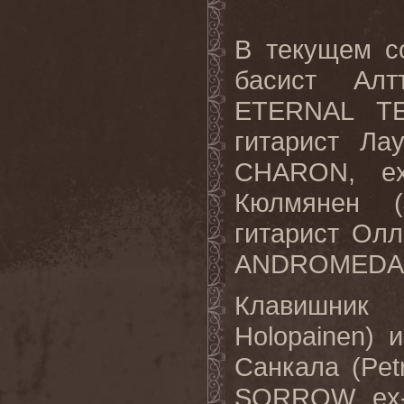
В текущем с
басист Алтт
ETERNAL T
гитарист Ла
CHARON, ex
Кюлмянен (
гитарист Олли
ANDROMEDA,
Клавишник
Holopainen)
Санкала (Pe
SORROW, ex-