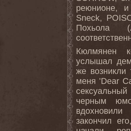
реюнионе, и
Sneck, POIS
Похьола (A
соответствен
Кюлмянен к
услышал демо
же возникли 
меня 'Dear C
сексуальный
черным юмо
вдохновили
закончил его
начали реп