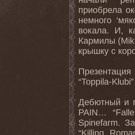
приобрела о
немного ‘мя
вокала. И, 
Кармилы (Mik
крышку с кор
Презентация
“Toppila-Klub
Дебютный и 
PAIN… “Fall
Spinefarm. 
“Killing Rom