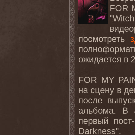
FOR M
"Wit
видео
посмотреть
з
полноформат
ожидается в 2
FOR MY PAIN
на сцену в де
после выпус
альбома. В 
первый пост-
Darkness".