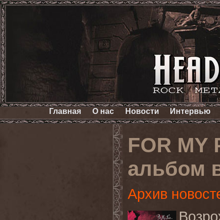
Главная
О нас
Новости
Интервью
FOR MY P
альбом в
Архив новост
Возро