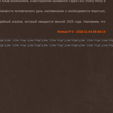
л Альф Аннибалини, а мастерингом занимался Гарри Гесс (
Harry
Hess
) в
гибаемости человеческого духа, напоминание о необходимости бороться,
дийный альбом, который ожидается весной 2025 года. Напомним, что
Roman P-V - 2024-11-04 08:48:14