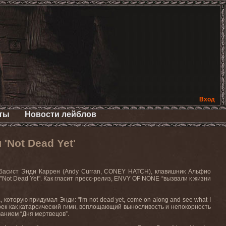
Вход
ты
Новости лейблов
'Not Dead Yet'
, басист Энди Каррен (Andy Curran, CONEY HATCH), клавишник Альфио
"Not Dead Yet"
. Как гласит пресс-релиз,
ENVY
OF
NONE
“вызвали к жизни
, которую придумал Энди: "
I
'
m
not
dead
yet
,
come
on
along
and
see
what
I
 трек как катарсический гимн, воплощающий выносливость и непокорность
анием “Дня мертвецов”.