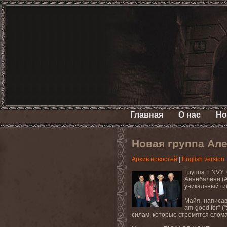
Главная
О нас
Но
Новая группа Але
Архив новостей
|
English version
Группа ENVY 
Аннибалини (A
уникальный ги
Майя, написав
am
good
for
" 
силам, которые стремятся слома