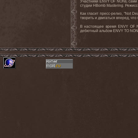
Участники
ENVY
OF
NONE
сами 
студии
HBomb
Mastering
. Режис
Как гласит пресс-релиз, "
Not
De
творить и двигаться вперед, что 
В настоящее время
ENVY
OF
дебютный альбом
ENVY
TO
NO