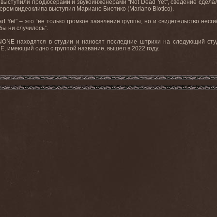
выступили продюсерами и звукоинженерами "
Not
Dead
Yet
", сведение сдела
сером видеоклипа выступил Мариано Биотико (
Mariano Biotico
).
ad
Yet
" – это “не только громкое заявление группы, но и свидетельство нес
бы ни случилось”.
NONE
находятся в студии и наносят последние штрихи на следующий сту
NE
, имеющий одно с группой название, вышел в 2022 году.