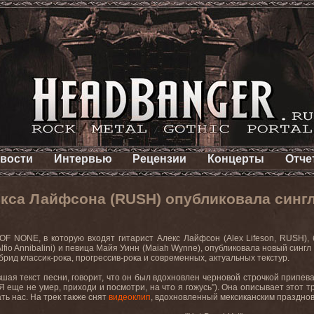
вости
Интервью
Рецензии
Концерты
Отче
кса Лайфсона (RUSH) опубликовала сингл 
OF NONE, в которую входят гитарист Алекс Лайфсон (Alex Lifeson, RUSH)
lfio Annibalini) и певица Майя Уинн (Maiah Wynne), опубликовала новый сингл
брид классик-рока, прогрессив-рока и современных, актуальных текстур.
шая текст песни, говорит, что он был вдохновлен черновой строчкой припева
(“Я еще не умер, приходи и посмотри, на что я гожусь”). Она описывает этот
ть нас. На трек также снят
видеоклип
, вдохновленный мексиканским празднов