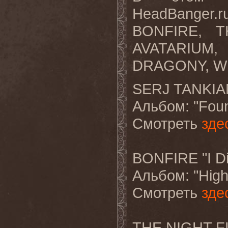
HeadBanger.r
BONFIRE, 
AVATARIU
DRAGONY, WI
SERJ TANKIAN 
Альбом
: "Fou
Смотреть
зде
BONFIRE "I Di
Альбом
: "Hig
Смотреть
зде
THE NIGHT FL