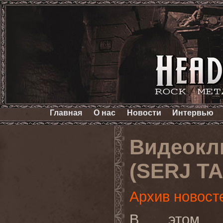
Главная
О нас
Новости
Интервью
Видеокл
(SERJ TA
Архив новост
В этом в