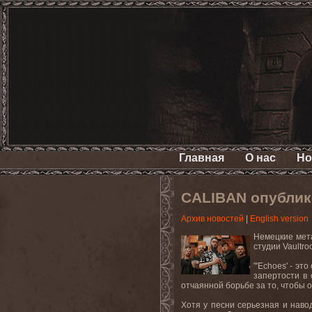
Главная
О нас
Но
CALIBAN опублик
Архив новостей
|
English version
Немецкие мета
студии Vaultr
"'Echoes' - э
запертости в 
отчаянной борьбе за то, чтобы о
Хотя у песни серьезная и наво