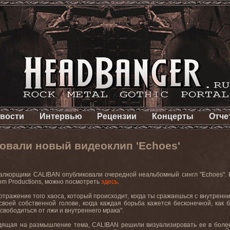
вости
Интервью
Рецензии
Концерты
Отче
овали новый видеоклип 'Echoes'
лкорщики CALIBAN опубликовали очередной неальбомный сингл "Echoes". В
oom Productions, можно посмотреть
здесь
.
то отражение того хаоса, который происходит, когда ты сражаешься с внутренн
своей собственной голове, когда каждая борьба кажется бесконечной, как 
свободиться от лжи и внутреннего мрака".
дящая на размышление тема, CALIBAN решили визуализировать ее в более 