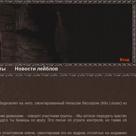
Вход
ты
Новости лейблов
идеоклип на него, смонтированный Нильсом Лессером (Nils Lesser) из
ими демонами, - говорят участники группы. - Мы хотели передать чувство
будто ты бежишь по кругу. Это песня об утрате контроля, но также об
позитивном ключе, смонтировав его из кадров, отснятых на недавних