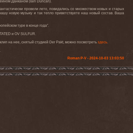
йном Данканом (Iain Duncan).
фантастически провели лето, повидались со множеством новых и старых
 нашу новую музыку и так тепло приветствуете наш новый состав. Ваша
пейском туре в конце года”.
PITATED и OV SULFUR.
оклип на нее, снятый студией Der Pakt, можно посмотреть
здесь
.
.
Roman P-V - 2024-10-03 13:03:50