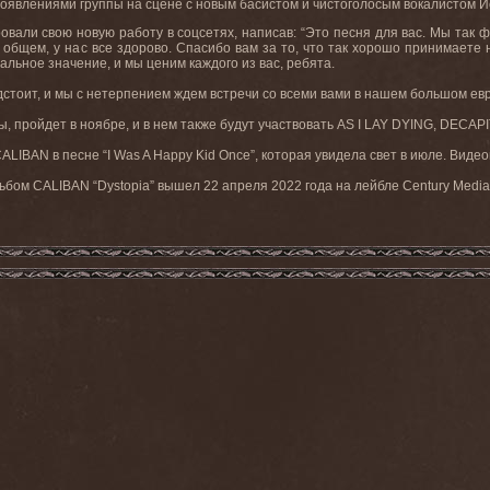
оявлениями группы на сцене с новым басистом и чистоголосым вокалистом Йе
вали свою новую работу в соцсетях, написав: “Это песня для вас. Мы так 
 общем, у нас все здорово. Спасибо вам за то, что так хорошо принимаете
альное значение, и мы ценим каждого из вас, ребята.
дстоит, и мы с нетерпением ждем встречи со всеми вами в нашем большом евро
ты, пройдет в ноябре, и в нем также будут участвовать AS I LAY DYING, DECA
ALIBAN в песне “I Was A Happy Kid Once”, которая увидела свет в июле. Виде
ом CALIBAN “Dystopia” вышел 22 апреля 2022 года на лейбле Century Media