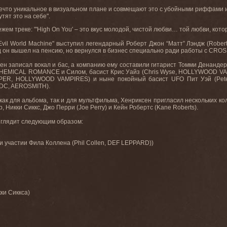
ечто уникальное в визуальном плане и совмещают это с убойными риффами и о
тят это на себе".
жем треке: "'
High
On
You
' – это вкус молодой, чистой любви… той любви, кото
Evil
World
Machine
" выступил легендарный Роберт Джон “Матт” Лэндж (
Rober
ад он вышел на пенсию, но вернулся в бизнес специально ради работы с
CROS
н записал вокал и бас, а компанию ему составили гитарист Томми Денандер
HEMICAL
ROMANCE
и Силом, басист Крис Уайз (
Chris
Wyse
,
HOLLYWOOD
VA
PER
,
HOLLYWOOD
VAMPIRES
) и ныне покойный басист
UFO
Пит Уэй (
Pet
DC
,
AEROSMITH
).
как для альбома, так и для мультфильма, Хенриксен пригласил нескольких ко
, Никки Сиккс, Джо Перри (Joe Perry) и Кейн Робертс (Kane Roberts).
глядит следующим образом
:
и
участии
Фила
Коллена
(Phil Collen, DEF LEPPARD))
ки Сиккса
)