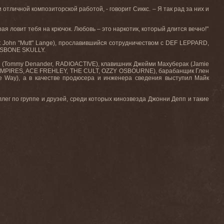
тличной композиторской работой, - говорит Сиккс. – Я так рад за них и
рая ловит тебя на крючок. Любовь – это наркотик, который длится вечно!"
t
John
"
Mutt
"
Lange
), прославившийся сотрудничеством с
DEF
LEPPARD
,
SBONE
SKULLY
.
 (
Tommy
Denander
,
RADIOACTIVE
), клавишник Джейми Махуберак (
Jamie
MPIRES
,
ACE
FREHLEY
,
THE
CULT
,
OZZY
OSBOURNE
), барабанщик Глен
e
Way
), а в качестве продюсера и инженера сведения выступил Майк
ллег по группе и друзей, среди которых кинозвезда Джонни Депп и такие