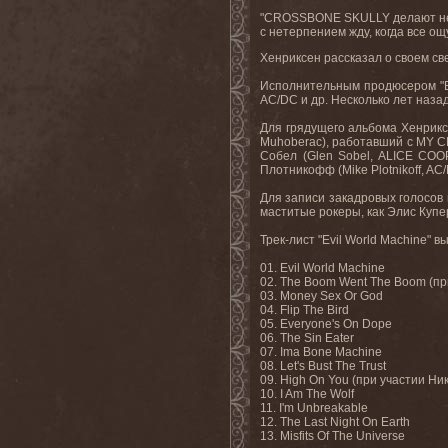
"
CROSSBONE
SKULLY
делают н
с нетерпением жду, когда все ощу
Хенриксен рассказал о своем све
Исполнительным продюсером "
AC
/
DC
и др. Несколько лет наз
Для грядущего альбома Хенриксе
Muhoberac
), работавший с
MY
C
Собел (
Glen
Sobel
,
ALICE
COO
Плотникофф (
Mike
Plotnikoff
,
AC
/
Для записи закадровых голосов 
маститые рокеры, как Элис Купер
Трек-лист
"Evil World Machine"
вы
01. Evil World Machine
02. The Boom Went The Boom (
пр
03. Money Sex Or God
04. Flip The Bird
05. Everyone's On Dope
06. The Sin Eater
07. Ima Bone Machine
08. Let's Bust The Trust
09. High On You (
при участии Ник
10. I Am The Wolf
11. I'm Unbreakable
12. The Last Night On Earth
13. Misfits Of The Universe