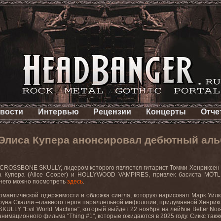
вости
Интервью
Рецензии
Концерты
Отче
 Элиса Купера анонсировал дебютный а
CROSSBONE SKULLY, лидером которого является гитарист Томми Хенриксен 
а Купера (Alice Cooper) и HOLLYWOOD VAMPIRES, привлек басиста
MÖT
него
можно
посмотреть
здесь
.
омантической одержимости и обложка сингла, которую нарисовал Марк Уилк
оуна Скалли –главного героя параллельной мифологии, придуманной Хенрик
SKULLY
"
Evil
World
Machine
", который выйдет 22 ноября на лейбле
Better
Noi
 анимационного фильма "
Thing
#1", которые ожидаются в 2025 году. Сиккс
такж