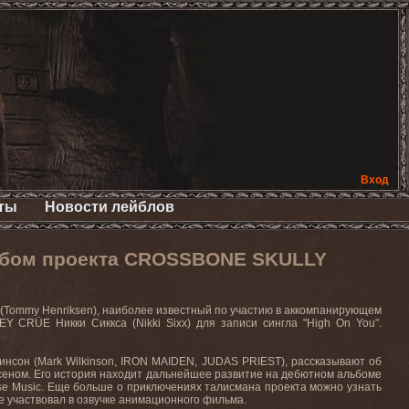
Вход
ты
Новости лейблов
льбом проекта CROSSBONE SKULLY
(Tommy Henriksen), наиболее известный по участию в аккомпанирующем
LEY CRÜE
Никки Сиккса (
Nikki Sixx
) для записи сингла
"High On You"
.
инсон (
Mark
Wilkinson
,
IRON
MAIDEN
,
JUDAS
PRIEST
), рассказывают об
сеном. Его история находит дальнейшее развитие на дебютном альбоме
se
Music
. Еще больше о приключениях талисмана проекта можно узнать
е
участвовал
в
озвучке
анимационного
фильма
.