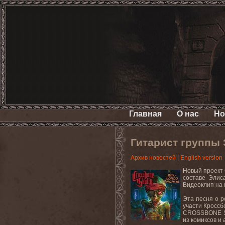
Главная
О нас
Но
Гитарист группы
Архив новостей
|
English version
Новый проект 
составе Элис
Видеоклип
на
Эта песня о р
участи Кроссб
CROSSBONE
из комиксов и