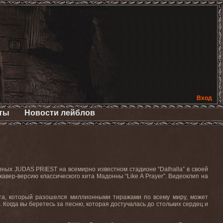
Вход
ты
Новости лейблов
ных JUDAS PRIEST на всемирно известном стадионе “Dalhalla” в своей
авер-версию классического хита Мадонны “Like A Prayer”. Видеоклип на
 хита, который разошелся миллионными тиражами по всему миру, может
 Когда вы беретесь за песню, которая достучалась до стольких сердец и