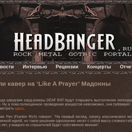
вости
Интервью
Рецензии
Концерты
Отче
и кавер на ‘Like A Prayer’ Мадонны
ода шведские хард-рокеры DEAF RAT будут открывать выступление легендар
. Ну а пока полноценное проведение концертов невозможно, они публикуют к
смотреть
здесь
.
ки Рич (Frankie Rich) говорит: “На первый взгляд, запись классического
личной идеей, но такое решение однозначно несет с собой массу сложностей.
о лет, у каждого из слушателей будет собственное мнение”.