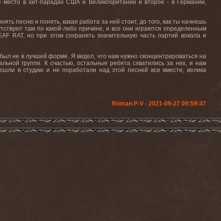
е место в хит-парадах США и Великобритании и второе - в Германии,
нять песню и понять, какая работа за ней стоит, до того, как ты начнешь
утствуют там по какой-либо причине, и все они играются определенным
EAF RAT, но при этом сохранить значительную часть партий вокала и
ы был не в лучшей форме. Я видел, что нам нужно сконцентрироваться на
альной группе. К счастью, остальные ребята схватились за них, и нам
ошли в студию и не поработали над этой песней все вместе, велика
Roman P-V - 2021-09-27 09:59:47