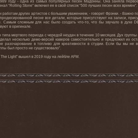
 1989 году - одна из самых популярных песен Мадонны. Она заняла перво
нал “Rolling Stone” включил ее в свой список “500 лучших песен всех времен”.
и работам других артистов с большим уважением, - говорит Фрэнки. - Важно по
спродюсированной песне все детали, которые присутствуют на записи, прис
е. Самым сложным для нас было создать что-то, что бы звучало в духе D
вуют в оригинале.
то типа мертвого периода с чередой неудач в течение 10 месяцев. Дух групп
 сделал несколько демо-версий каверов самостоятельно и предложил их ост
ое разочарование в топливо для креативности в студии. Если бы мы не в
уппы был просто не существовало”.
he Light” вышел в 2019 году на лейбле AFM.