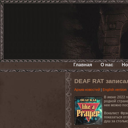
Главная
О нас
Но
DEAF RAT записал
Архив новостей
|
English version
В июне 2022 г
родной стране
нее можно по
Вокалист Фрэн
пoказаться от
душ за стольк