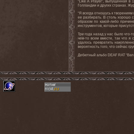
“Like A Prayer”, выпущенная в
Голландии и других странах. Жур
“Я всегда отношусь к творениям 
ее разбирать. В столь хорошо 
образом по какой-либо причин
инструментов, которые присутст
Три года назад у нас было что-
чем-то всем вместе, так что я
удалось превратить накопленн
вероятность того, что сейчас гр
Дебютный альбо DEAF RAT “Ban T