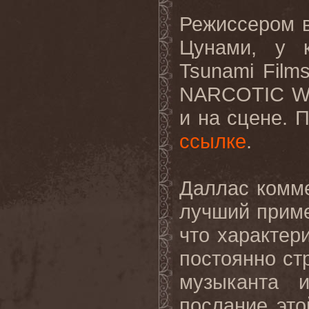
Режиссером 
Цунами, у к
Tsunami
Film
NARCOTIC
W
и на сцене. 
ссылке
.
Даллас
комм
лучший
прим
что характер
постоянно ст
музыканта 
послание это