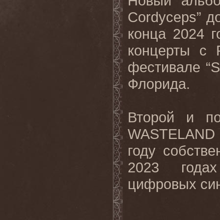
Новый аль
Cordyceps
” д
конца 2024 г
концерты с
фестивале “
S
Флорида.
Второй и п
WASTELAND “D
году собств
2023 годах
цифровых син