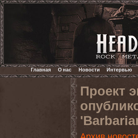
Главная
О нас
Новости
Интервью
Проект э
опублик
'Barbaria
Архив новост