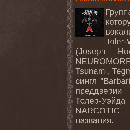
Групп
котор
вокал
Toler
(Joseph H
NEUROMORP
Tsunami, Teg
сингл
"Barbar
преддверии 
Толер-Уэйд
NARCOTIC
названия.