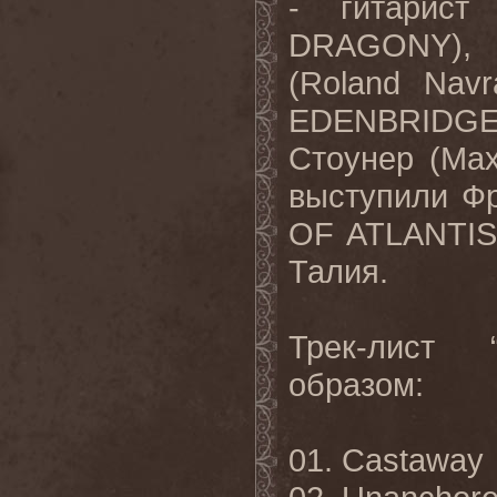
- гитарист
DRAGONY),
(Roland Navr
EDENBRIDGE)
Стоунер (Max
выступили Фр
OF ATLANTIS
Талия.
Трек-лист 
образом:
01. Castaway