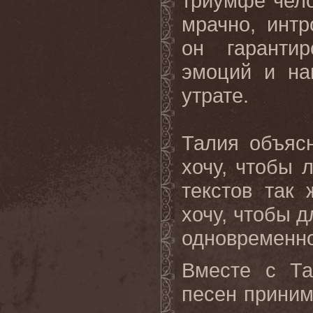
триумфе чело
мрачно, интр
он гаранти
эмоций и на
утрате.
Талия объяс
хочу, чтобы 
текстов так 
хочу, чтобы 
одновременно
Вместе с Та
песен приним