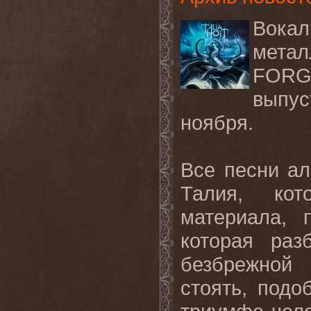
Вокал
мет
FORGI
выпус
ноября.
Все песни ал
Талия, кот
материала, 
которая раз
безбрежной 
стоять, подо