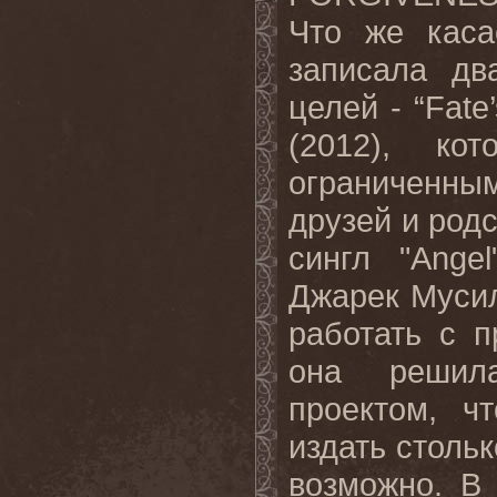
Что же каса
записала д
целей - “Fate’
(2012), к
ограниченны
друзей и родс
сингл "Ange
Джарек Мусил 
работать с 
она решил
проектом, ч
издать стольк
возможно. В