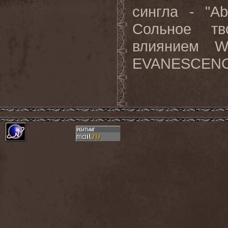
сингла - "Ab
Сольное тв
влиянием W
EVANESCENCE