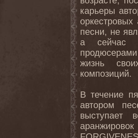
возрасте, п
карьеры авто
оркестровых 
песни, не яв
а сейчас 
продюсерами
жизнь сво
композиций.
В течение п
автором пе
выступает в
аранжировок
FORGIVENESS