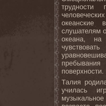
трудности
человеческ
океанские 
слушателям о
океана, на
чувствоват
уравновеши
пребывани
поверхности.
Талия родил
училась иг
музыкальное