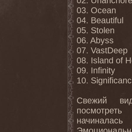
02. Unanchor
03. Ocean
04. Beautiful
05. Stolen
06. Abyss
07. VastDeep
08. Island of 
09. Infinity
10. Significan
Свежий ви
посмотрет
начинала
Эмоциональ