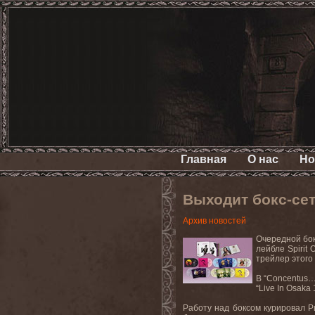
Главная
О нас
Но
Выходит бокс-се
Архив новостей
Очередной бок
лейбле Spirit 
трейлер этого
В “Concentus…”
“Live In Osaka
Работу над боксом курировал Р