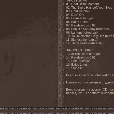
“AKUSTISCHA”
01. Heat Of the Moment
02. The Smile Has Left Your Eyes
03. Hold Me Now
04. Don't Cry
05. Open Your Eyes
06. Battle Lines
07. Rendezvous 6:02
08. Book Of Saturday (rehearsal)
09. Lament (rehearsal)
10. You're Not the Only One (rehea
11. Starless (rehearsal)
12. Thirty Years (rehearsal)
“PROGFEST 1997”
13. In The Dead of Night
14. Rendezvous 6:02
15. Sole Survivor
16. Battle Lines
17. Starless
Всего в серии “The John Wetton 
Напомним, что сольные студийны
Бокс состоит из восьми CD, на
последних CD полностью отданы