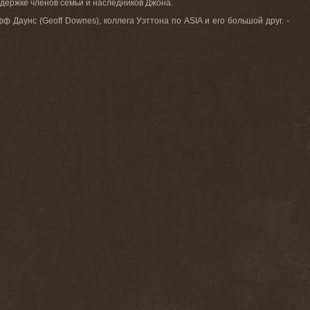
ддержке членов семьи и наследников Джона.
ф Даунс (Geoff Downes), коллега Уэттона по ASIA и его большой друг. -