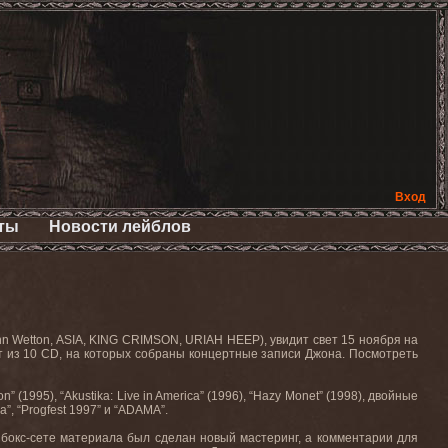
Вход
ты
Новости лейблов
n Wetton, ASIA, KING CRIMSON, URIAH HEEP), увидит свет 15 ноября на
стоит из 10 CD, на которых собраны концертные записи Джона. Посмотреть
1995), “Akustika: Live in America” (1996), “Hazy Monet” (1998), двойные
a”, “Progfest 1997” и “ADAMA”.
в бокс-сете материала был сделан новый мастеринг, а комментарии для