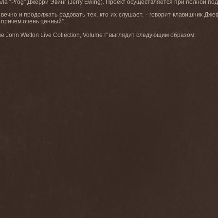
ла “Prog” Джерри Эвинг (Jerry Ewing). Проект осуществляется при полной по
 вечно и продолжать радовать тех, кто их слушает, - говорит клавишник Джеф
 причем очень ценный”.
e John Wetton Live Collection, Volume I” выглядит следующим образом: