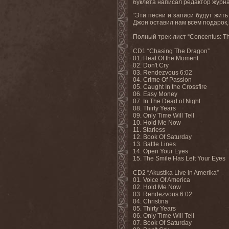
буклета написал редактор журна
“Эти песни и записи будут жить
Джон оставил нам всем подарок,
Полный трек-лист “Concentus: Th
CD1 “Chasing The Dragon”
01. Heat Of the Moment
02. Don't Cry
03. Rendezvous 6:02
04. Crime Of Passion
05. Caught In the Crossfire
06. Easy Money
07. In The Dead of Night
08. Thirty Years
09. Only Time Will Tell
10. Hold Me Now
11. Starless
12. Book Of Saturday
13. Battle Lines
14. Open Your Eyes
15. The Smile Has Left Your Eyes
CD2 “Akustika Live in Amerika”
01. Voice Of America
02. Hold Me Now
03. Rendezvous 6:02
04. Christina
05. Thirty Years
06. Only Time Will Tell
07. Book Of Saturday