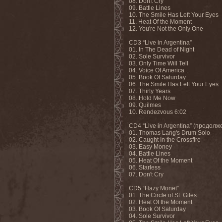
08. Don't Cry
09. Battle Lines
10. The Smile Has Left Your Eyes
11. Heat Of the Moment
12. You're Not the Only One
CD3 “Live in Argentina”
01. In The Dead of Night
02. Sole Survivor
03. Only Time Will Tell
04. Voice Of America
05. Book Of Saturday
06. The Smile Has Left Your Eyes
07. Thirty Years
08. Hold Me Now
09. Quilmes
10. Rendezvous 6:02
CD4 “Live in Argentina” (продолж
01. Thomas Lang's Drum Solo
02. Caught In the Crossfire
03. Easy Money
04. Battle Lines
05. Heat Of the Moment
06. Starless
07. Don't Cry
CD5 “Hazy Monet”
01. The Circle of St. Giles
02. Heat Of the Moment
03. Book Of Saturday
04. Sole Survivor