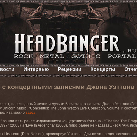
вости
Интервью
Рецензии
Концерты
Отче
т с концертными записями Джона Уэттона
с-сет, посвященный жизни и музыке басиста и вокалиста Джона Уэттона (Joh
Of Unicorn Music. “Concentus: The John Wetton Live Collection, Volume I” со
 релиза можно
здесь
.
 вошли пять ранее издававшихся концертников Уэттона - “Chasing The Dragon” (
 1997” (2003) и “Live In Argentina” (2003), плюс ранее не издававшиеся “Akustich
ик Нельсон (Rick Nelson), архивариус Уэттона. Для всего представленного 