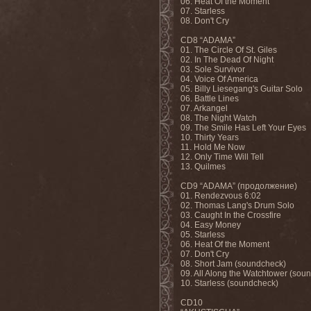
06. Heat Of the Moment
07. Starless
08. Don't Cry
СD8 “ADAMA”
01. The Circle Of St. Giles
02. In The Dead Of Night
03. Sole Survivor
04. Voice Of America
05. Billy Liesegang's Guitar Solo
06. Battle Lines
07. Arkangel
08. The Night Watch
09. The Smile Has Left Your Eyes
10. Thirty Years
11. Hold Me Now
12. Only Time Will Tell
13. Quilmes
CD9 “ADAMA” (продолжение)
01. Rendezvous 6:02
02. Thomas Lang's Drum Solo
03. Caught In the Crossfire
04. Easy Money
05. Starless
06. Heat Of the Moment
07. Don't Cry
08. Short Jam (soundcheck)
09. All Along the Watchtower (sou
10. Starless (soundcheck)
CD10