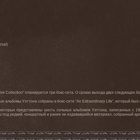
rsal)
Live Collection” планируется три бокс-сета. О сроках выхода двух следующих 
е альбомы Уэттона собраны в бокс-сете “An Extraordinary Life”, который был
 которых представлены шесть сольных альбомов Уэттона, записанных с 19
 под редкий, концертный и ранее не издававшийся материал, собранный ар