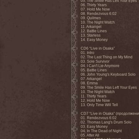
05. The Smile Has Left Your Eyes
06. Thirty Years
07. Hold Me Now
08. Rendezvous 6:02
09. Quilmes
10. The Night Watch
11. Arkangel
12. Battle Lines
13. Starless
14. Easy Money
CD6 “Live in Osaka”
01. Intro
02. The Last Thing on My Mind
03. Sole Survivor
04. I Can't Lie Anymore
05. Battle Lines
06. John Young's Keyboard Solo
07. Arkangel
08. Emma
09. The Smile Has Left Your Eyes
10. The Night Watch
11. Thirty Years
12. Hold Me Now
13. Only Time Will Tell
CD7 “Live in Osaka” (продолжени
01. Rendezvous 6:02
02. Thomas Lang's Drum Solo
03. Easy Money
04. In The Dead of Night
05. After All