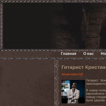
Главная
О нас
Но
Гитарист Кристи
Архив новостей
Гитарист Кри
присоединился
В новом сообщ
европейского 
поводу следую
было здорово 