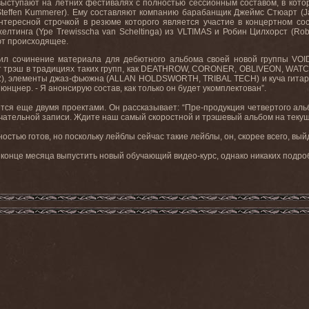
тупают на летних фестивалях с полностью сессионным составом, в которо
teffen Kummerer). Ему составляют компанию барабанщик Джеймс Стюарт (J
 интересной строчкой в резюме которого является участие в концертном
елтинга (Ype Trewisscha van Scheltinga) из VLTIMAS и Робин Цилхорст (Rob
т происходящее.
ил сочинение материала для дебютного альбома своей новой группы VO
ет трэш в традициях таких групп, как DEATHROW, CORONER, OBLIVEON, WATCH
 элементы джаз-фьюжна (ALLAN HOLDSWORTH, TRIBAL TECH) и куча гитарных
юнцнер. - Я анонсирую состав, как только он будет укомплектован”.
ся еще двумя проектами. Он рассказывает: “Пре-продукция четвертого ал
нчательной записи. Ждите наш самый скоростной и трэшевый альбом на теку
ю готов, но поскольку лейблы сейчас такие лейблы, он, скорее всего, выйде
конце месяца выпустить новый обучающий видео-курс, однако никаких подро