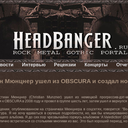
вости
Интервью
Рецензии
Концерты
Отче
ан Мюнцнер ушел из OBSCURA и создал н
стиан Мюнцнер (Christian Munzner) ушел из немецкой прогрессив-дэт
 к OBSCURA в 2008 году и провел в группе шесть лет, затем ушел и вернулся 
ении, опубликованном на страничках Мюнцнера в соцсетях, говорится: “Во
тура. Я не хочу вдаваться в скучные подробности, но, как бы клишированно
щего альбома. Я до сих пор чрезвычайно горжусь альбомом ‘A Valediction’ (2
лично встретиться со столькими многими из вас. Это был хороший период, но