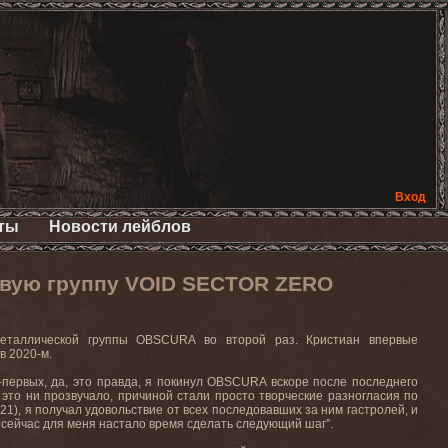
Вход
ты
Новости лейблов
овую группу VOID SECTOR ZERO
-металлической группы OBSCURA во второй раз. Кристиан впервые
в 2020-м.
-первых, да, это правда, я покинул OBSCURA вскоре после последнего
 это ни прозвучало, причиной стали просто творческие разногласия по
021), я получал удовольствие от всех последовавших за ним гастролей, и
 сейчас для меня настало время сделать следующий шаг”.