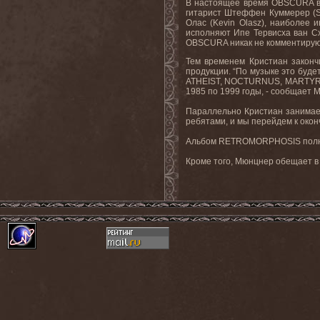
В настоящее время OBSCURA выс
гитарист Штеффен Куммерер (S
Олас (Kevin Olasz), наиболее
исполняют Ипе Тервисха ван Сх
OBSCURA никак не комментирую
Тем временем Кристиан законч
продукции. “По музыке это буд
ATHEIST, NOCTURNUS, MARTYR),
1985 по 1999 годы, - сообщает М
Параллельно Кристиан занимает
ребятами, и мы перейдем к око
Альбом RETROMORPHOSIS полность
Кроме того, Мюнцнер обещает в 