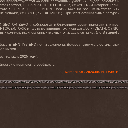
м присутствует только один постоянный участник - лидер, вокалист и
ames Stewart, DECAPITATED, BELPHEGOR, ex-VADER) и гитарист Кевин
 составе SECRETS OF THE MOON. Партии баса на разных выступлениях
in Zielhorst, ex-CYNIC, ex-EXHIVIOUS). При этом официальные ресурсы
ID SECTOR ZERO и собирается в ближайшее время приступить к пре-
TOWER,TOXIK и т.д., плюс влияния техникал-дэта 90-х (DEATH, CYNIC,
 соляков, вдохновленных всеми, кто издавался на лейбле Shrapnel с
ьбома ETERNITYS END почти закончена. Вскоре я свяжусь с остальными
щий момент.
т только в 2025 году”.
бностей о нем пока не сообщается.
Roman P-V - 2024-08-19 13:46:19