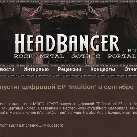
вости
Интервью
Рецензии
Концерты
Отче
стят цифровой EP 'Intuition' в сентябре
кие хард-рокеры JADED HEART выпустят цифровой EP "Intuition" 27 сентября
н концертный номер. Сведением и мастерингом студийного материала заним
ки) и Мануэль Конен (Manuel Cohnen) в студии Parabol Audio (концертный тр
uition” выглядит следующим образом: