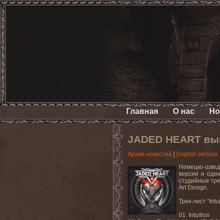
Главная
О нас
Но
JADED HEART выпу
Архив новостей
|
English version
Немецко-шведс
версии и оди
студийные тре
Art Design.
Трек-лист “Int
01. Intuition