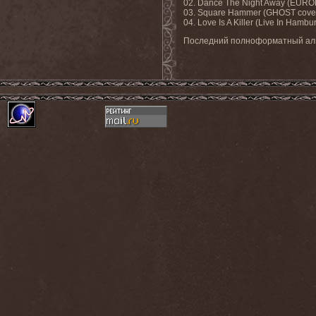
02. Dance The Night Away (EURO
03. Square Hammer (GHOST cove
04. Love Is A Killer (Live In Hambu
Последний полноформатный альб