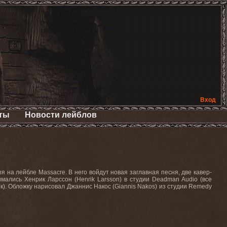
Вход
ты
Новости лейблов
 на лейбле Massacre. В него войдут новая заглавная песня, две кавер-
ались Хенрик Ларссон (Henrik Larsson) в студии Deadman Audio (все
ек). Обложку нарисовал Джаннис Накос (Giannis Nakos) из студии Remedy