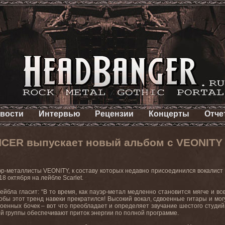
вости
Интервью
Рецензии
Концерты
Отче
NCER выпускает новый альбом с VEONITY
р-металлисты VEONITY, к составу которых недавно присоединился вокалист И
 18 октября на лейбле Scarlet.
ейбла гласит: “В то время, как пауэр-метал медленно становится мягче и вс
обы этот тренд навеки прекратился! Высокий вокал, сдвоенные гитары и мо
оенных бочек – вот что преобладает и определяет звучание шестого студи
й группы обеспечивают приток энергии по полной программе.