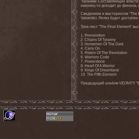
‘Хроники Составляющих власти’
наконец-то доходит до финала, 
Сведением и мастерингом "The F
Valverde). Релиз будет доступен
Трек-лист "The Final Element" 
1. Premonition
2. Chains Of Tyranny
3. Horsemen Of The Dark
4. Carry On
5. Riders Of The Revolution
6. Warriors Code
7. Powerstone
8. Heart Of A Warrior
9. Kings Of Dreamland
10. The Fifth Element
Предыдущий альбом VEONITY “Ele