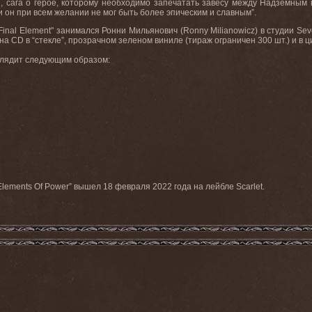
, сага о герое, которому необходимо запечатать завесу между Надземным
и он при всем желании не мог быть более эпическим и славным”.
inal Element" занимался Ронни Мильянович (Ronny Milianowicz) в студии S
 на CD в “стекле”, прозрачном зеленом виниле (тираж ограничен 300 шт.) и в 
выглядит следующим образом:
ments Of Power” вышел 18 февраля 2022 года на лейбле Scarlet.