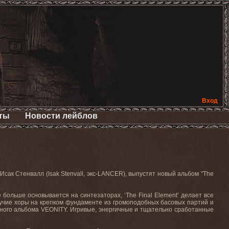
Вход
ты
Новости лейблов
сак Стенвалл (Isak Stenvall, экс-LANCER), выпустят новый альбом "The
е больше основывается на синтезаторах, ‘The Final Element’ делает все
гучие хоры на крепком фундаменте из громоподобных басовых партий и
йного альбома VEONITY. Игривые, энергичные и тщательно сработанные