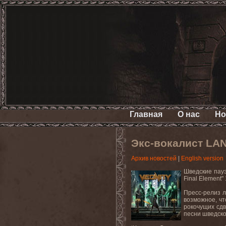
Главная
О нас
Но
Экс-вокалист LA
Архив новостей
|
English version
Шведские пауэ
Final Element"
Пресс-релиз л
возможное, чт
рокочущих сдв
песни шведско