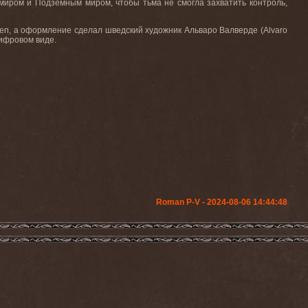
 миром и Подземным миром, чтобы тьма не смогла захватить контроль,
even, а оформление сделал шведский художник Альваро Валверде (Alvaro
цифровом виде.
Roman P-V - 2024-08-06 14:44:48