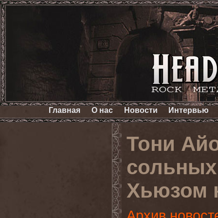
Главная
О нас
Новости
Интервью
Тони Ай
сольных
Хьюзом 
Архив новост