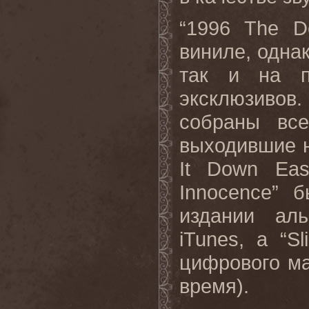
“1996
The
D
виниле, однак
так и на п
эксклюзивов
собраны все
выходившие н
It
Down
Eas
Innocence
” б
издании аль
iTunes
, а “
Sl
цифрового м
время).