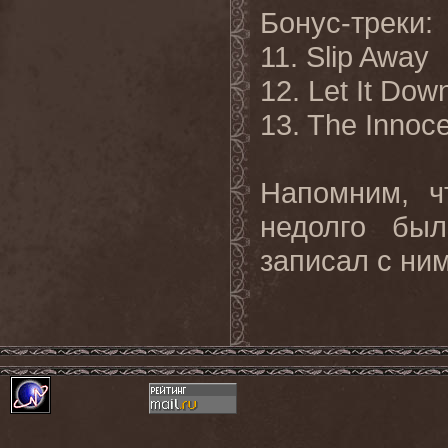
Бонус-треки:
11. Slip Away
12. Let It Dow
13.
The Innoc
Напомним, ч
недолго бы
записал с ним