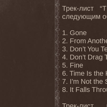
Трек-лист
“
следующим о
1. Gone
2. From Anoth
3. Don’t You T
4. Don’t Drag 
5. Fine
6. Time Is the
7. I’m Not th
8. It
Falls
Thro
Трек-лист 