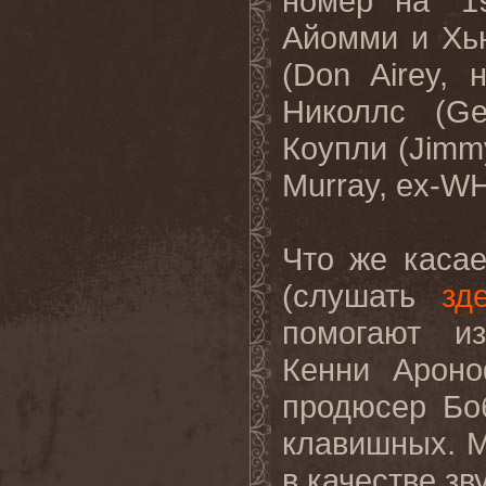
номер
на
“1
Айомми
и
Хь
(Don Airey,
Николлс
(Geo
Коупли
(Jimm
Murray, ex-
Что же касае
(слушать
зд
помогают и
Кенни Арон
продюсер Бо
клавишных. М
в качестве з