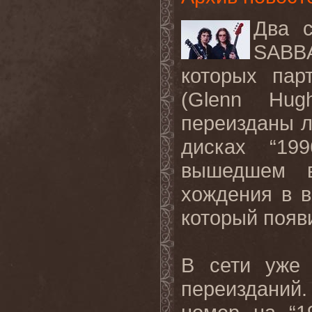
Два
SAB
которых
пар
(
Glenn Hug
переизданы 
дисках “1
вышедшем в
хождения в в
который появ
В
сети
уже
переизданий
.