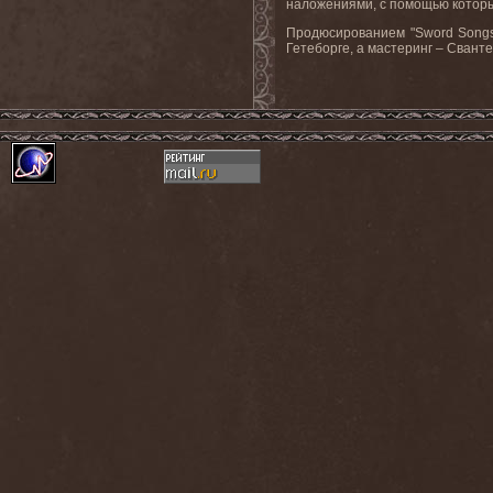
наложениями, с помощью которых
Продюсированием "Sword Songs" 
Гетеборге, а мастеринг – Сванте