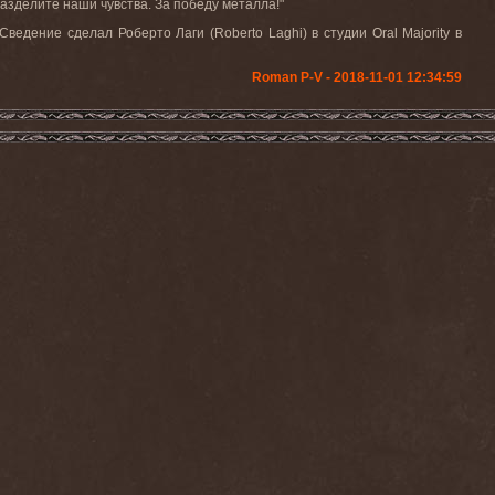
разделите наши чувства. За победу металла!"
ведение сделал Роберто Лаги (Roberto Laghi) в студии Oral Majority в
Roman P-V - 2018-11-01 12:34:59