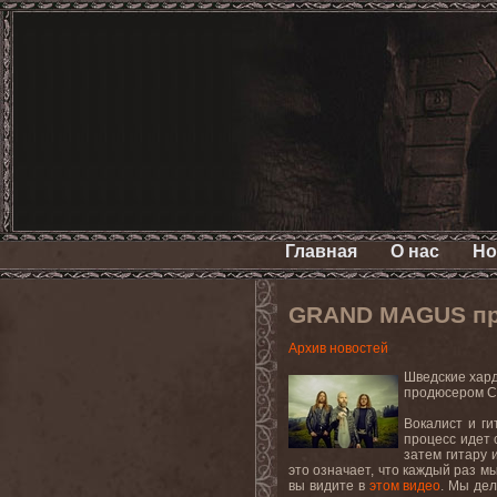
Главная
О нас
Но
GRAND MAGUS при
Архив новостей
Шведские хар
продюсером С
Вокалист и ги
процесс идет 
затем гитару 
это означает
,
что каждый раз м
вы видите в
этом видео
. Мы дел