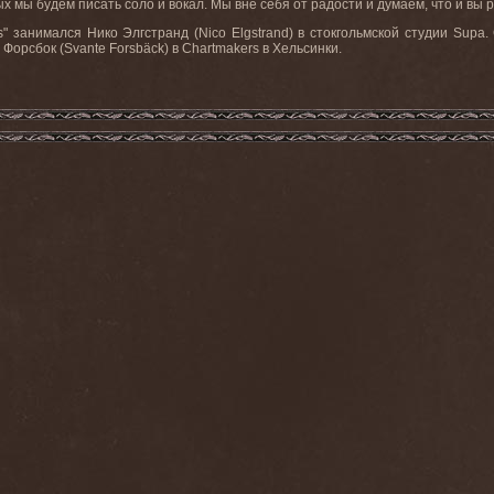
 мы будем писать соло и вокал. Мы вне себя от радости и думаем, что и вы 
занимался Нико Элгстранд (Nico Elgstrand) в стокгольмской студии Supa. С
 Форсбок (Svante Forsbäck) в Chartmakers в Хельсинки.