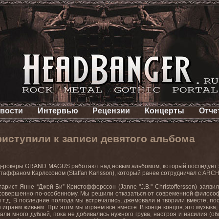
вости
Интервью
Рецензии
Концерты
Отче
ступили к записи девятого альбома
д-рокеры
GRAND
MAGUS
работают над новым альбомом, который последует 
таффаном Карлссоном (
Staffan
Karlsson
), который ранее сотрудничал с
ARC
тарист Янне “Джей-Би” Кристофферссон (
Janne
"
J
.
B
."
Christoffersson
) заявил
совершенно по-особенному. Мы решили отказаться от современной философ
и т.д. В последние полгода мы встречались, джемовали и творили вместе, п
ы играем живьем
.
При этом мы играем все вместе
.
В конце концов
,
это музыка
али много дублей, пока не добивались нужного грува, настроя и насилия (об