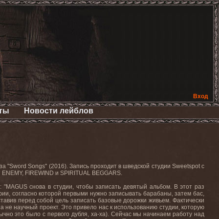
Вход
ты
Новости лейблов
за "
Sword
Songs
" (2016). Запись проходит в шведской студии
Sweetspot
с
H
ENEMY
,
FIREWIND
и
SPIRITUAL
BEGGARS
.
: "
MAGUS
снова в студии, чтобы записать девятый альбом. В этот раз
ии, согласно которой первыми нужно записывать барабаны, затем бас,
оставив перед собой цель записать базовые дорожки живьем. Фактически
,
а не научный проект
.
Это привело нас к использованию студии, которую
ычно это было с первого дубля, ха-ха). Сейчас мы начинаем работу над