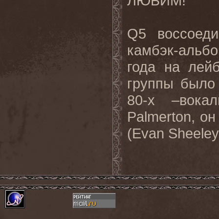
ЛЮБИМ!
Q5 воссоеди
камбэк-альб
года на лейб
группы было 
80-х –вока
Palmerton, он
(Evan Sheeley