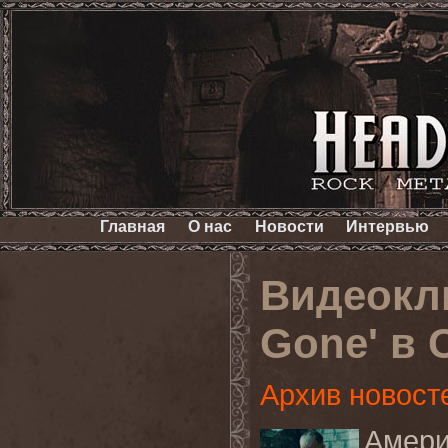
Главная
О нас
Новости
Интервью
Видеокл
Gone' в 
Архив новост
Амер