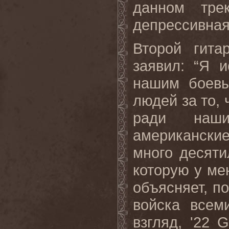
данном тре
депрессивная
Второй гит
заявил: “Я 
нашим боевы
людей за то,
ради наши
американски
много десяти
которую у ме
объясняет, п
войска всем
взгляд, '22
G