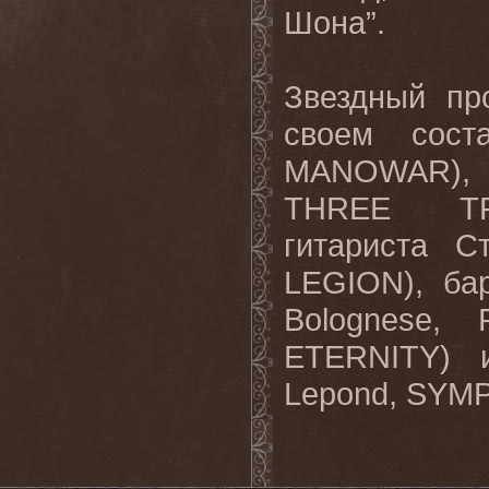
Шона”.
Звездный п
своем сост
MANOWAR
),
THREE
T
гитариста 
LEGION
), б
Bolognese
,
ETERNITY
) 
Lepond
,
SYM