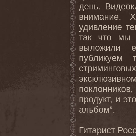
день. Видеок
внимание
.
Х
удивление
те
так
что
мы
выложили
е
публикуем
стриминговы
эксклюзивно
поклоннико
продукт, и эт
альбом”.
Гитарист Росс