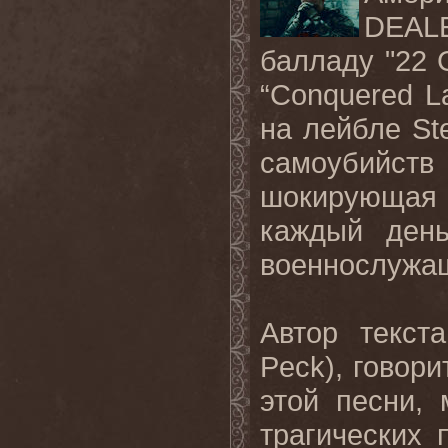
DEAL
балладу "22
“
Conquered
L
на лейбле
St
самоубийств
шокирующая
каждый ден
военнослужа
Автор текст
Peck
), говор
этой песни,
трагических 