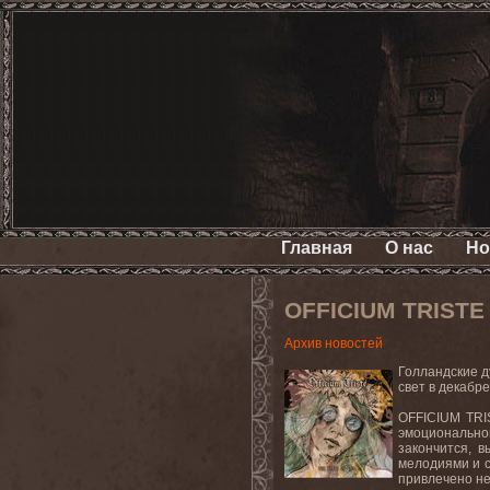
Главная
О нас
Но
OFFICIUM TRISTE 
Архив новостей
Голландские 
свет в декабр
OFFICIUM
TRI
эмоциональной
закончится, 
мелодиями и с
привлечено не