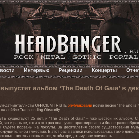
вости
Интервью
Рецензии
Концерты
Отче
выпустят альбом ‘The Death Of Gaia’ в де
дум-дэт-металлисты
OFFICIUM
TRISTE
опубликовали
новую песню
"The End is 
е на лейбле
Transcending
Obscurity
.
STE
существуют 25 лет, и “
The
Death
of
Gaia
” – уже шестой их альбом. С
, как и раньше, хотя в это раз она лучше аранжирована и более разнообраз
вы будете порваны на лоскуты. За десятилетия своего существования му
окрушительной тяжестью. В этот раз в записи использовались такие дополни
сколько гостевых вокалистов, чтобы придать музыке эпичность.