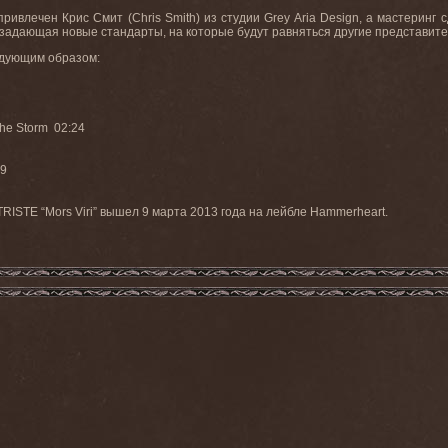
ривлечен Крис Смит (
Chris
Smith
) из студии
Grey
Aria
Design
, а мастеринг 
 задающая новые стандарты, на которые будут равняться другие представите
едующим образом:
f the Storm 02:24
:19
RISTE “Mors Viri”
вышел
9
марта
2013
года на лейбле
Hammerheart.