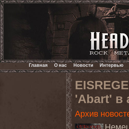
Главная
О нас
Новости
Интервью
EISREGE
'Abart' в
Архив новост
Немец