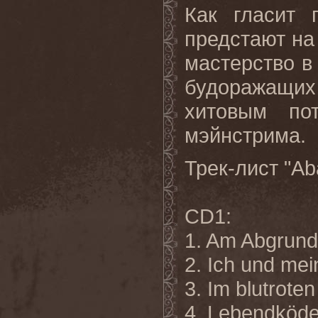
Как гласит 
предстают на
мастерство в
будоражащих
хитовым по
мэйнстрима.
Трек-лист "A
CD1:
1. Am Abgrund
2. Ich und me
3. Im blutrot
4. Lebendköde