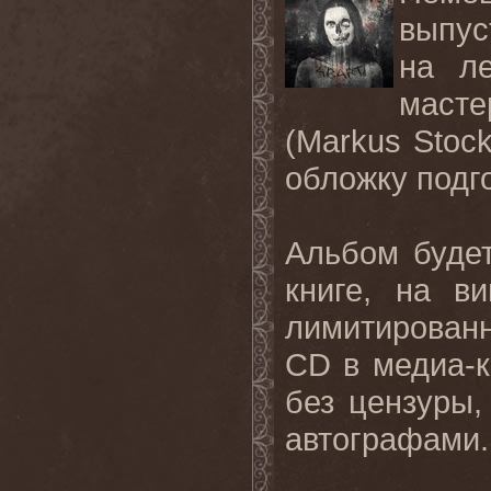
выпус
на ле
маст
(Markus Stock
обложку подго
Альбом буде
книге, на в
лимитированн
CD в медиа-к
без цензуры,
автографами.