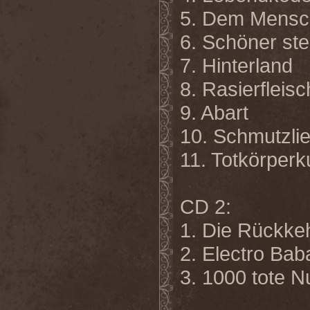
5. Dem Mensch
6. Schöner st
7. Hinterland
8. Rasierfleisc
9. Abart
10. Schmutzli
11. Totkörperk
CD 2:
1. Die Rückke
2. Electro Ba
3. 1000 tote N