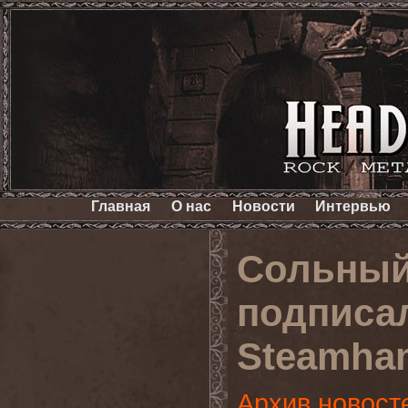
Главная
О нас
Новости
Интервью
Сольный
подписа
Steamha
Архив новост