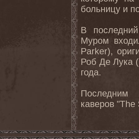
больницу и по
В последни
Муром входи
Parker), ори
Роб Де Лука (
года.
Последним
каверов
"The S