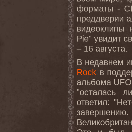
форматы -
C
преддверии а
видеоклипы 
Pie
" увидит св
– 16 августа.
В недавнем и
Rock
в подде
альбома
UFO
"осталась л
ответил
: "
Нет
завершению
Великобритан