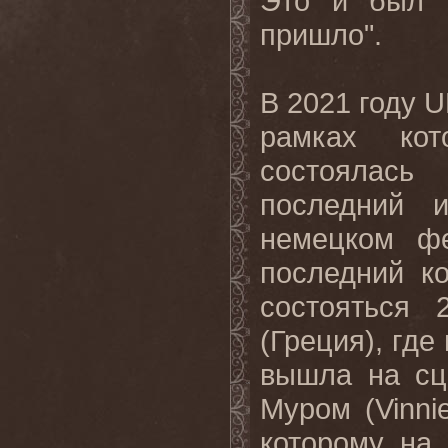
Это
и
был
пришло
"
.
В 2021 году 
рамках кот
состоялась
последний 
немецком фе
последний к
состояться
(Греция), где
вышла на сц
Муром (Vinni
которому на