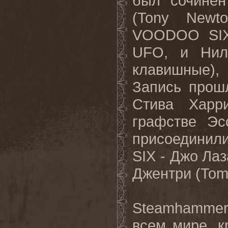
был сочинен
(
Tony
Newto
VOODOO
SI
UFO
, и Нил
клавишные),
Запись прош
Стива Харр
графстве Эс
присоединил
SIX
- Джо Лаз
Джентри (Tomm
Steamhamme
всем мире, 