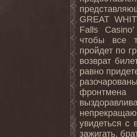
представля
GREAT
WHI
Falls
Casino
чтобы все 
пройдет по гр
возврат биле
равно придете
разочарова
фронтмен
выздорав
непрекращ
увидеться с 
зажигать
,
бра