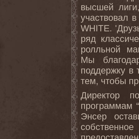
высшей лиги
участвовал 
WHITE
. 'Дру
ряд классич
ролльной ма
Мы благода
поддержку в 
тем, чтобы пр
Директор п
программам 
Энсер оста
собственное
предостав