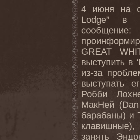
4 июня на с
Lodge
” в с
сообщение:
проинформир
GREAT
WHI
выступить в ‘
из-за пробле
выступать е
Робби Лохн
МакНей (
Dan
барабаны) и 
клавишные),
занять Энд