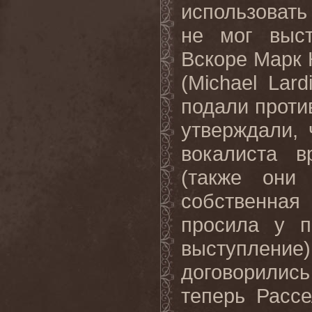
использоват
не мог выст
Вскоре Марк 
(Michael Lar
подали проти
утверждали,
вокалиста 
(также они
собственная
просила у п
выступлени
договорилис
теперь Расс