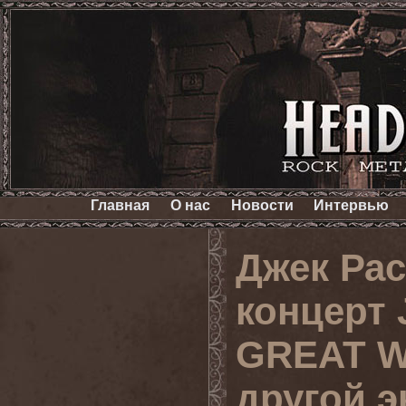
Главная
О нас
Новости
Интервью
Джек Рас
концерт
GREAT WH
другой э