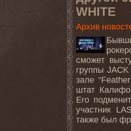
WHITE
Архив новост
Бывш
роке
сможет выст
группы
JACK
зале “
Feather
штат Калифо
Его подмени
участник
LA
также был ф