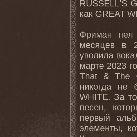
RUSSELL'S G
как GREAT W
Фриман пе
месяцев в 2
уволила вока
марте 2023 го
That
&
The
никогда не
WHITE
. За т
песен, кото
первый
аль
элементы, к