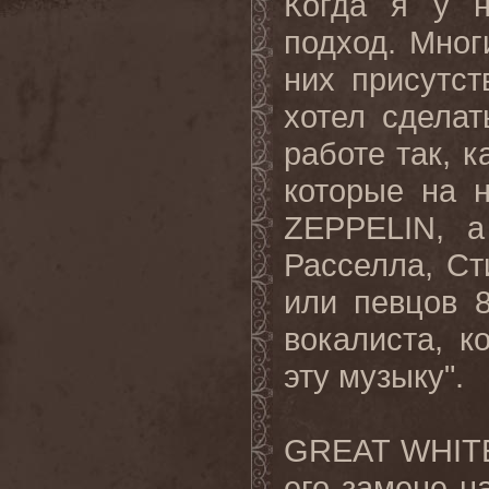
Когда я у н
подход. Мног
них присутст
хотел сделат
работе так, 
которые на 
ZEPPELIN
, 
Расселла, Ст
или певцов 8
вокалиста, к
эту музыку".
GREAT
WHIT
его замене н