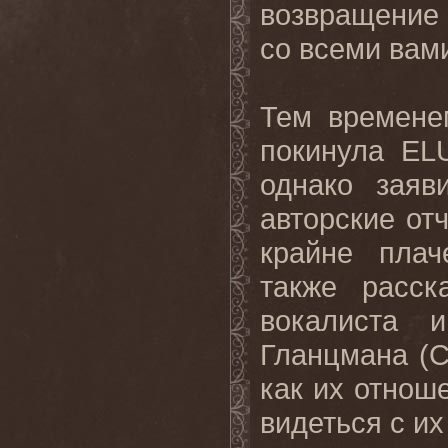
возвращение
со всеми вами
Тем времене
покинула EL
однако заяв
авторские отч
крайне плач
также расск
вокалиста 
Гланцмана (Ch
как их отнош
видеться с и