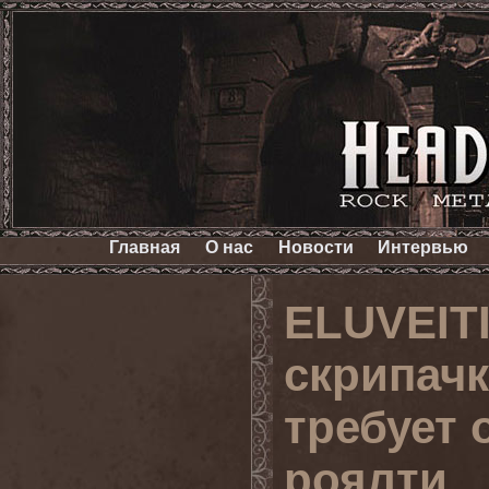
Главная
О нас
Новости
Интервью
ELUVEIT
скрипачк
требует 
роялти