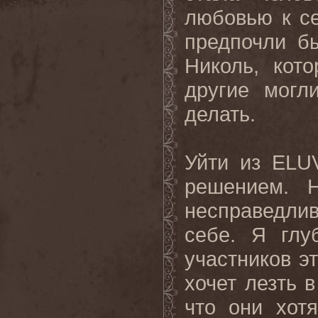
любовью к с
предпочли б
Николь, кот
другие могл
делать.
Уйти из ELU
решением. 
несправедлив
себе. Я глу
участников э
хочет лезть 
что они хот