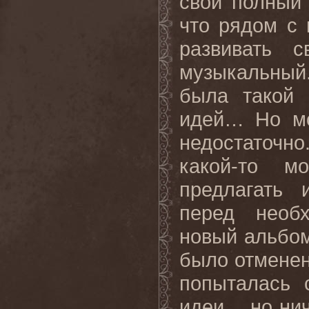
свой полный 
что рядом с 
развивать 
музыкальный
была такой 
идей… Но мо
недостаточно.
какой-то м
предлагать 
перед необх
новый альбом
было отменено
попыталась 
идеи… но нич