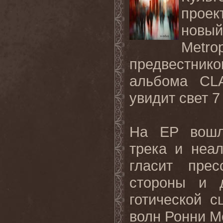
прое
нов
Metrop
предвестнико
альбома
CL
увидит свет 7
На
EP
вошл
трека и неа
гласит прес
стороны и д
готической 
волн Ронни М