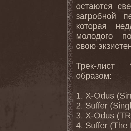
остаются све
загробной п
которая не
молодого по
свою экзисте
Трек
-
лист
образом
:
1. X-Odus (Sin
2. Suffer (Sing
3. X-Odus (T
4. Suffer (The