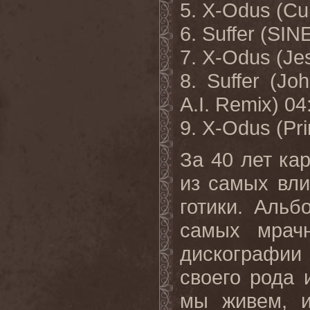
5. X-Odus (Cu
6. Suffer (SIN
7. X-Odus (Je
8. Suffer (Jo
A.I. Remix) 04
9.
X-Odus (Pri
За 40 лет к
из самых вли
готики. Альб
самых мрач
дискографии 
своего рода 
мы живем, и