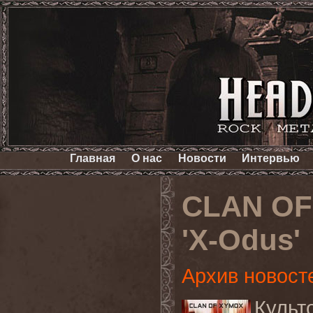
Главная
О нас
Новости
Интервью
CLAN OF
'X-Odus'
Архив новост
Культ