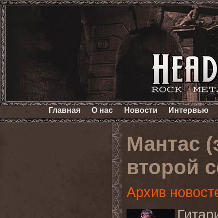
Главная
О нас
Новости
Интервью
Мантас (
второй 
Архив новост
Гита