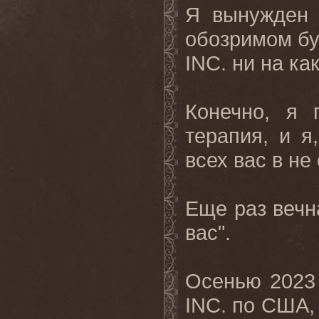
Я вынужден 
обозримом бу
INC
. ни на к
Конечно, я 
терапия, и я
всех вас в н
Еще
раз
вечн
вас
".
Осенью 2023
INC
. по США,