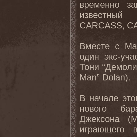
временно з
известный
CARCASS
,
C
Вместе с М
один экс-уч
Тони “Демоли
Man
”
Dolan
).
В начале это
нового бар
Джексона (M
играющего в