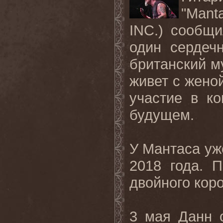
"
Mant
INC
.) сообщ
один сердечн
британский м
живет с жено
участие в к
будущем.
У Мантаса уж
2018 года. 
двойного
кор
3 мая Данн 