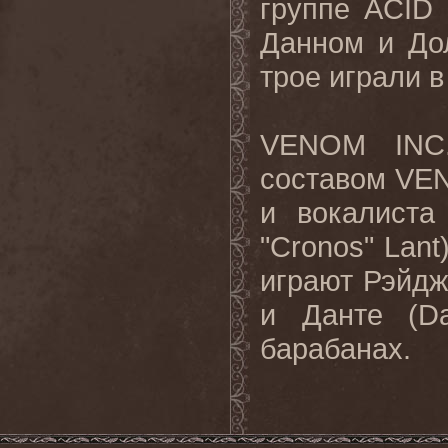
группе ACID
Данном и Дол
трое играли в
VENOM INC.
составом VE
и вокалиста
"Cronos" Lan
играют Рэйдж 
и Данте (D
барабанах.