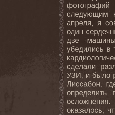
фотографий
следующим к
апреля, я с
один сердечн
две машины
убедились в 
кардиологич
сделали раз
УЗИ, и было 
Лиссабон, гд
определить 
осложнения
оказалось, ч