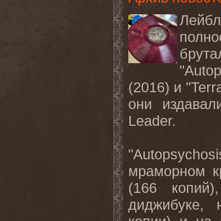
Лейб
полн
брута
"Auto
(2016) и "Ter
они издавал
Leader.
"Autopsychosi
мраморном к
(166 копий
диджибуке, 