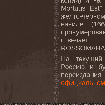
копии) и на 
Mortuus Est
желто-черно
виниле (16
пронумерован
отвечает
ROSSOMAHAAR
На текущий
Россию и бу
переиздан
официальном