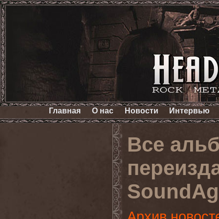
Главная
О нас
Новости
Интервью
Все аль
переизд
SoundAg
Архив новост