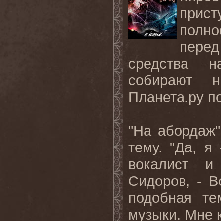
прис
полн
перед
средства н
собирают н
Планета.ру п
"На абордаж
тему. "Да, 
вокалист и
Сидоров, - В
подобная те
музыки. Мне к