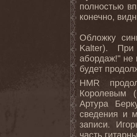
полностью вп
конечно, видн
Обложку син
Kalter).
При
абордаж!" не 
будет продол
HMR продо
Королевым
(
Артура Берк
сведения и м
записи. Иго
часть гитарны