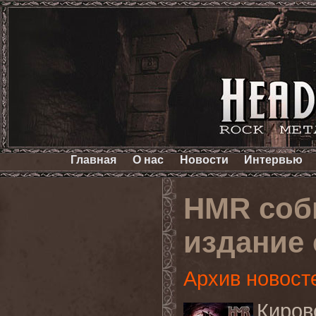
Главная
О нас
Новости
Интервью
HMR соб
издание 
Архив новост
Киров