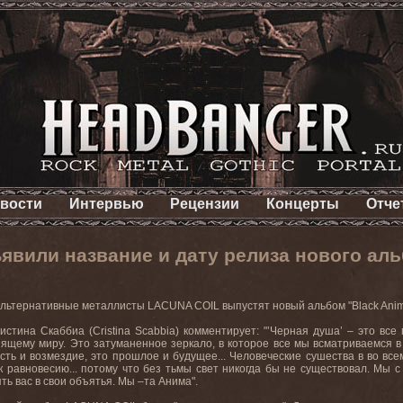
вости
Интервью
Рецензии
Концерты
Отче
явили название и дату релиза нового ал
альтернативные металлисты
LACUNA
COIL
выпустят новый альбом "
Black
Ani
истина Скаббиа (
Cristina
Scabbia
) комментирует: "’Черная душа’ – это все
ящему миру. Это затуманенное зеркало, в которое все мы всматриваемся в
ость и возмездие, это прошлое и будущее... Человеческие сушества в во в
к равновесию... потому
что
без
тьмы
свет
никогда
бы
не
существовал
.
Мы с
ть вас в свои объятья. Мы –та Анима".