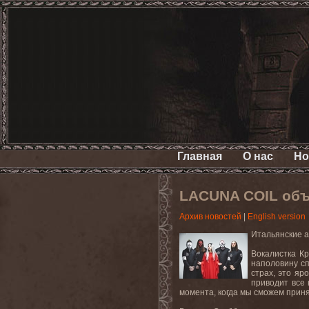
Главная
О нас
Но
LACUNA COIL объ
Архив новостей
|
English version
Итальянские 
Вокалистка Кр
наполовину сп
страх, это яр
приводит все 
момента, когда мы сможем приня