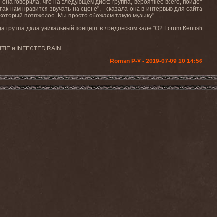
она говорила, что на следующем диске группа, вероятнее всего, пойдет
так нам нравится звучать на сцене", - сказала она в интервью для сайта
 который потяжелее. Мы просто обожаем такую музыку".
да группа дала уникальный концерт в лондонском зале “O2 Forum Kentish
ITIE
и
INFECTED
RAIN
.
Roman P-V - 2019-07-09 10:14:56