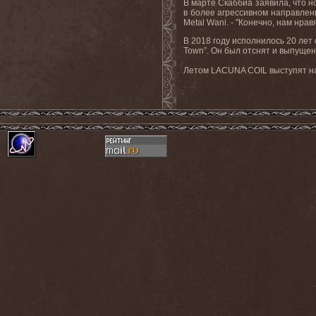
В марте Скаббиа заявила, что н
в более агрессивном направлении
Metal Wani. - "Конечно, нам нр
В 2018 году исполнилось 20 лет
Town”. Он был отснят и выпущен 
Летом
LACUNA
COIL
выступят н