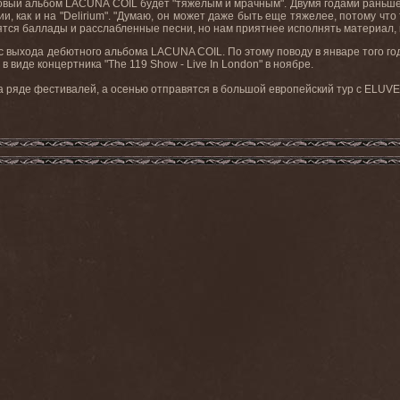
овый альбом LACUNA COIL будет "тяжелым и мрачным". Двумя годами раньше 
, как и на "Delirium". "Думаю, он может даже быть еще тяжелее, потому что 
авятся баллады и расслабленные песни, но нам приятнее исполнять материал,
 с выхода дебютного альбома LACUNA COIL. По этому поводу в январе того го
в виде концертника "The 119 Show - Live In London" в ноябре.
а ряде фестивалей, а осенью отправятся в большой европейский тур с
ELUVE