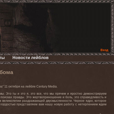
Вход
ты
Новости лейблов
ьбома
ma
" 11 октября на лейбле
Century
Media
.
 мы. Это ты и это я, это все, что мы прячем и яростно демонстрируем
 поисках правды. Это жертвоприношение и боль, это справедливость и
сем великолепии раздражающей двусмысленности. Черное ядро, которое
 гордостью представляем вам нашу новую работу с нетерпением ждем