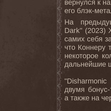
вернулся к н
его блэк-мет
На предыдущ
Dark" (2023
самих себя за
что Коннеру 
некоторое ко
дальнейшие ш
"Disharmonic
двумя бонус-
а также на че