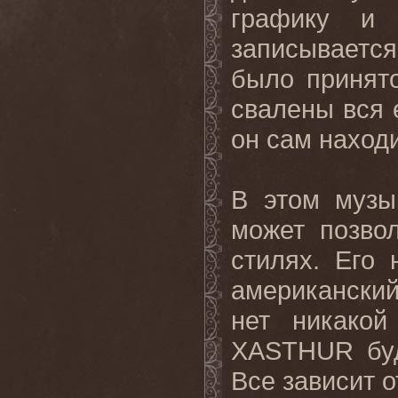
графику и 
записывается
было принято
свалены вся 
он сам наход
В этом музы
может позво
стилях. Его
американский
нет никакой
XASTHUR буд
Все зависит 