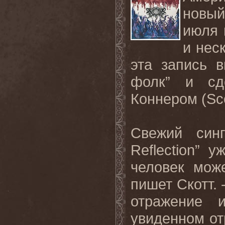
новый
июля 
и нес
эта запись 
фолк” и сд
Коннером (Sco
Свежий син
Reflection”
человек мож
пишет Скотт. 
отражение 
увиденном от