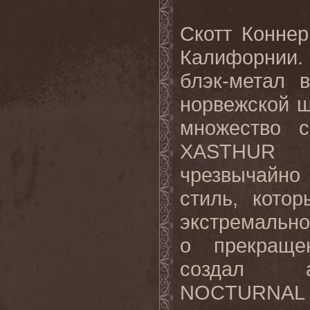
Скотт Конне
Калифорнии.
блэк-метал 
норвежской ш
множество с
XASTHUR в
чрезвычайно
стиль, кото
экстремально
о прекраще
создал ак
NOCTURNAL P