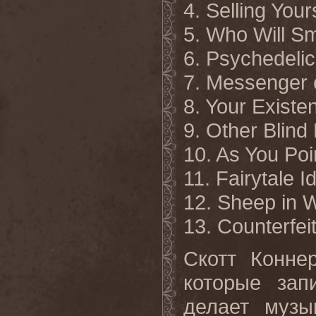
4. Selling Your
5. Who Will Sm
6. Psychedelic
7. Messenger o
8. Your Existe
9. Other Blind
10. As You Poin
11. Fairytale I
12. Sheep in W
13. Counterfei
Скотт Конне
которые зап
делает музы