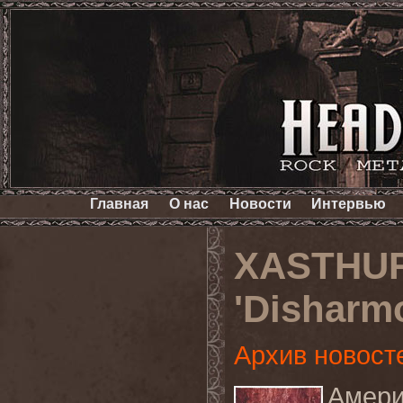
Главная
О нас
Новости
Интервью
XASTHUR
'Disharmo
Архив новост
Амери