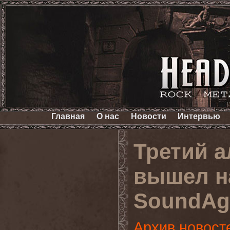
Главная
О нас
Новости
Интервью
Третий 
вышел н
SoundAg
Архив новост