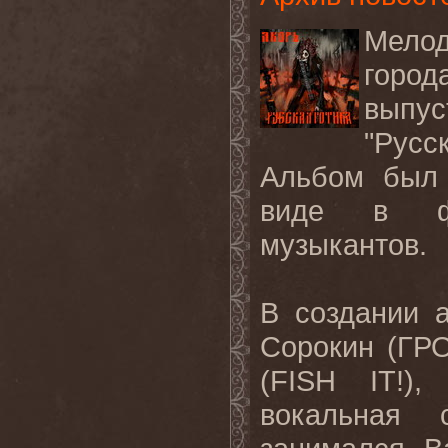
Мело
город
выпус
"Русс
Альбом был 
виде в фе
музыкантов.
В создании 
Сорокин
(
ГР
(
FISH IT!
),
вокальная 