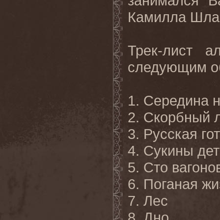
занимался В
Камилла Шла
Трек-лист а
следующим о
1. Середина 
2. Скорбный 
3. Русская го
4. Сукины де
5. Сто вагоно
6. Поганая жи
7. Лес
8. Дно