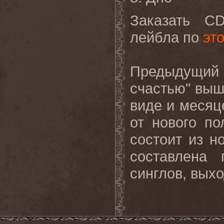
Заказать C
лейбла по
эт
Предыдущий
счастью" выш
виде и месяц
от нового п
состоит из н
составлена
синглов, выхо