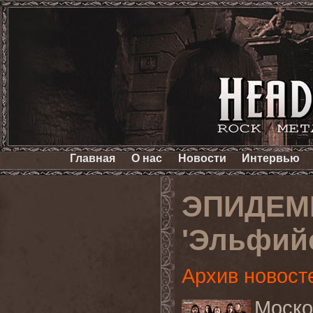
Главная
О нас
Новости
Интервью
ЭПИДЕМИ
'Эльфийс
Архив новост
Мос