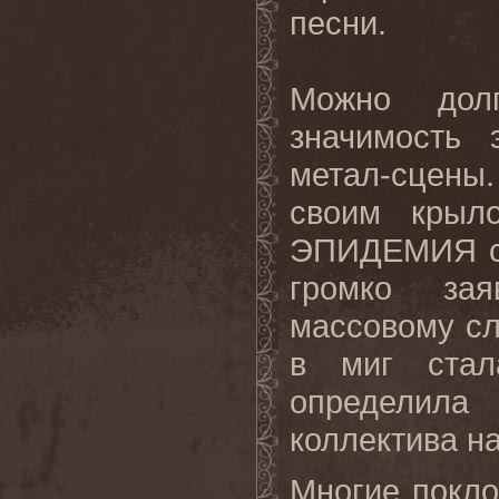
песни.
Можно долг
значимость 
метал-сцены
своим крыло
ЭПИДЕМИЯ со
громко за
массовому с
в миг стал
определила
коллектива на
Многие покло