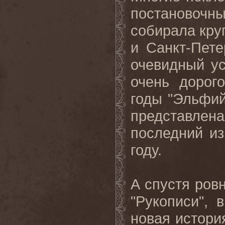
постановоч
собирала кру
и Санкт-Пете
очевидный у
очень дорог
годы "Эльфий
представле
последний из
году.
А спустя ров
"Рукописи", 
новая истори