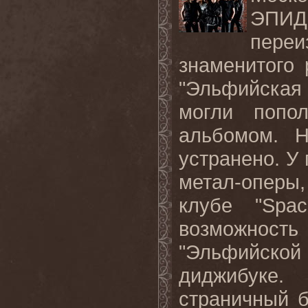
ЭПИД
пере
знаменитого 
"Эльфийская
могли попо
альбомом. Н
устранено. У
метал-оперы
клубе "Spa
возможнос
"Эльфийск
диджибуке
страничный 