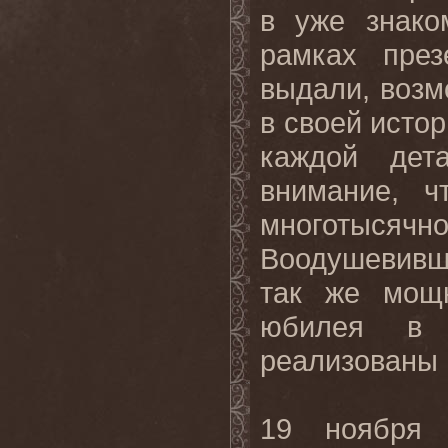
в уже знако
рамках пре
выдали, возм
в своей истор
каждой дет
внимание, ч
многотыс
Воодушевивш
так же мощн
юбилея в 
реализованы 
19 ноября 