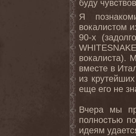
буду чувствов
Я познаком
вокалистом и
90-х (задолг
WHITESNAK
вокалиста). 
вместе в Ита
из крутейших
еще
его
не
зн
Вчера мы пр
полностью п
идеям удаетс