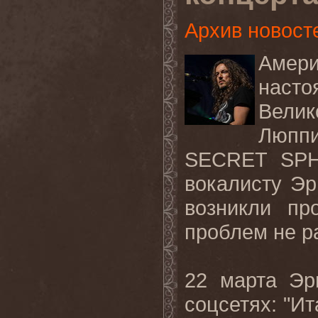
Архив новост
Амери
наст
Велик
Люппи
SECRET SP
вокалисту Эр
возникли пр
проблем
не
р
22 марта Эр
соцсетях: "Ит