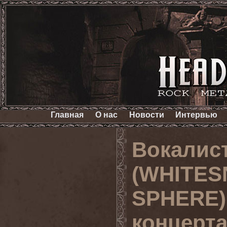
Главная
О нас
Новости
Интервью
Вокалис
(WHITES
SPHERE) 
концерт