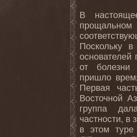
В
настояще
прощальном
соответству
Поскольку в
основателей 
от болезни 
пришло время
Первая час
Восточной Аз
группа дал
частности, в з
в
этом
туре