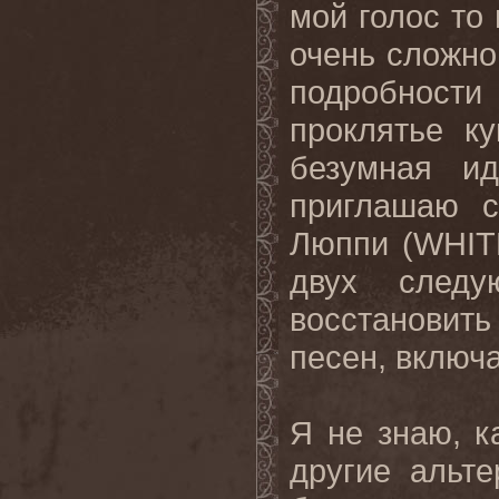
мой голос то
очень сложно
подробност
проклятье ку
безумная ид
приглашаю с
Люппи (
WHIT
двух следу
восстанови
песен
,
включ
Я не знаю, к
другие альте