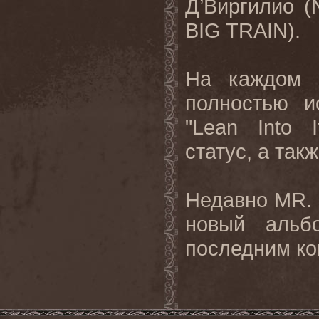
Д
’
Виргилио
(
BIG TRAIN).
На
каждом
полностью и
"
Lean
Into
I
статус, а так
Недавно
MR
.
новый альб
последним ко