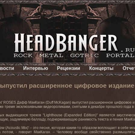
вости
Интервью
Рецензии
Концерты
Отче
ыпустил расширенное цифровое издание а
' ROSES Дафф МакКаган (Duff McKagan) выпустил расширенное цифровое изд
кже тремя эксклюзивными видеороликами, снятыми в декабре прошлого года в м
х выдающихся треков "Lighthouse (Expanded Edition)" является акустическ
ящую, задумчивую балладу, подчеркивающую ранимость текста и пения МакКа
 Know (Acoustic Mix)' – это песня, которая каким-то образом воплощает в себе 
а потом, - говорит МакКаган. – Человеку вообще свойственно размышлят