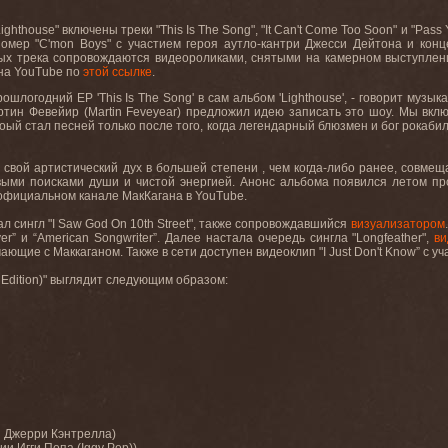
ghthouse" включены треки "This Is The Song", "It Can't Come Too Soon" и "Pass
омер "C'mon Boys" с участием героя аутло-кантри Джесси Дейтона и концер
тных трека сопровождаются видеороликами, снятыми на камерном выступле
 на YouTube по
этой ссылке
.
шлогодний EP 'This Is The Song' в сам альбом 'Lighthouse', - говорит музыка
тин Февейир (Martin Feveyear) предложил идею записать это шоу. Мы вклю
отоый стал песней только после того, когда легендарный блюзмен и бог рокаб
свой артистический дух в большей степени , чем когда-либо ранее, совмещ
ыми поисками души и чистой энергией. Анонс альбома появился летом про
официальном канале МакКагана в YouTube.
ал сингл "I Saw God On 10th Street", также сопровождавшийся
визуализатором
lver” и “American Songwriter”. Далее настала очередь сингла "Longfeather",
ви
ющие с Маккаганом. Также в сети доступен видеоклип "I Just Don't Know” с уч
 Edition)" выглядит следующим образом:
ии Джерри Кэнтрелла)