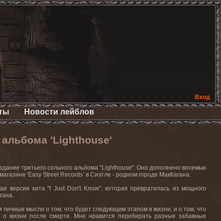
Вход
ты
Новости лейблов
льбома 'Lighthouse'
ание третьего сольного альбома "Lighthouse". Оно дополнено восемью
агазине 'Easy Street Records’ в Сиэтле - родном городе МакКагана.
ая версия хита "I Just Don't Know", которая превратилась из мощного
гана.
мои личные мысли о том, что будет следующим этапом в жизни, и о том, что
ь о жизни после смерти. Мне нравится перебирать разные забавные