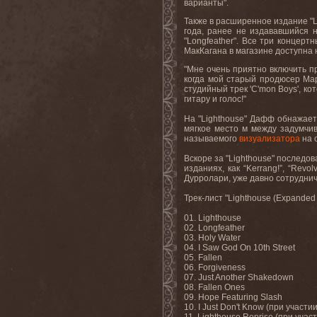
варианты".
Также в расширенное издание "Li
года, ранее не издававшийся н
"Longfeather". Все три концер
МакКагана в магазине доступна
"Мне очень приятно включить про
когда мой старый продюсер Мар
студийный трек 'C'mon Boys', к
гитару и голос!"
На "Lighthouse" Дафф обнажает 
мягкое место м между задумчив
называемого
визуализатора
на 
Вскоре за "Lighthouse" последов
изданиях, как “Kerrang!”, “Revo
Дурролари, уже давно сотруднича
Трек-лист "Lighthouse (Expanded
01. Lighthouse
02. Longfeather
03. Holy Water
04. I Saw God On 10th Street
05. Fallen
06. Forgiveness
07. Just Another Shakedown
08. Fallen Ones
09. Hope Featuring Slash
10. I Just Don't Know (при участ