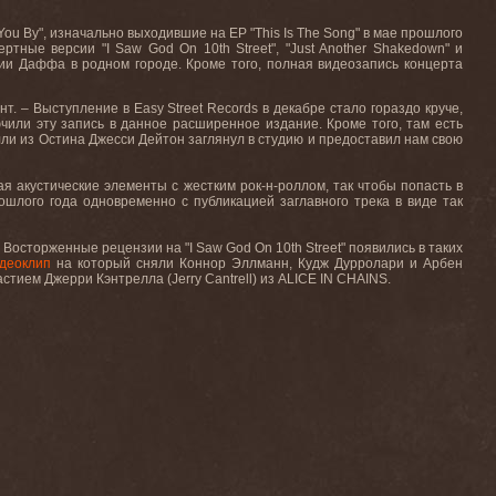
 You By", изначально выходившие на EP "This Is The Song" в мае прошлого
тные версии "I Saw God On 10th Street", "Just Another Shakedown" и
нии Даффа в родном городе. Кроме того, полная видеозапись концерта
нт. – Выступление в Easy Street Records в декабре стало гораздо круче,
чили эту запись в данное расширенное издание. Кроме того, там есть
илли из Остина Джесси Дейтон заглянул в студию и предоставил нам свою
ая акустические элементы с жестким рок-н-роллом, так чтобы попасть в
шлого года одновременно с публикацией заглавного трека в виде так
. Восторженные рецензии на "I Saw God On 10th Street" появились в таких
деоклип
на который сняли Коннор Эллманн, Кудж Дурролари и Арбен
астием Джерри Кэнтрелла (Jerry Cantrell) из ALICE IN CHAINS.