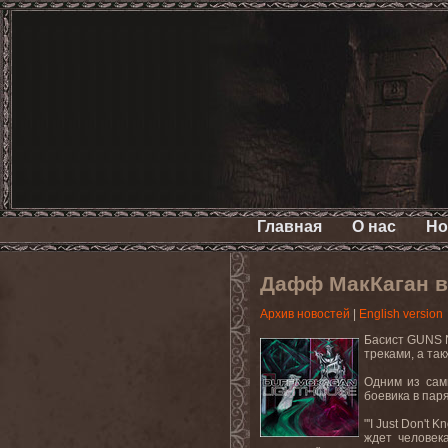
Главная
О нас
Но
Дафф МакКаган в
Архив новостей
|
English version
Басист GUNS N
треками, а та
Одним из самы
боевика в пар
"'I Just Don't
ждет человек