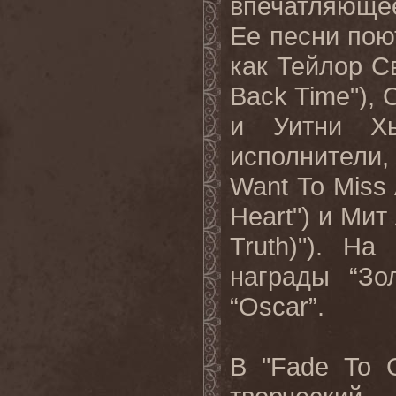
впечатляющее
Ее песни пою
как Тейлор Св
Back
Time
"),
и Уитни Хь
исполнители
Want
To
Miss
Heart
") и Мит
Truth
)"). На
награды
“
Зо
“Oscar”.
В "
Fade
To