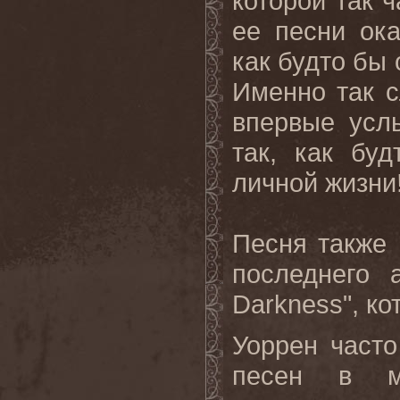
которой так ч
ее песни ок
как будто бы 
Именно так с
впервые усл
так, как бу
личной жизни!
Песня также 
последнего
Darkness
", к
Уоррен част
песен в ми