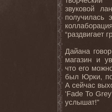
творческий
звуковой л
получилась 
коллаборац
“раздвигает 
Дайана говор
магазин и ув
что его можн
был
Юрки
,
п
А сейчас вых
'
Fade
To
Grey
услышат
!"