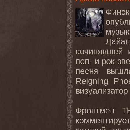
Финск
опубл
музы
Дай
сочинявшей 
поп- и рок-зв
песня вышл
Reigning
Pho
визуализатор
Фронтмен
T
комментируе