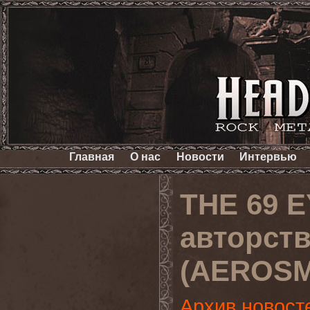
Главная
О нас
Новости
Интервью
THE 69 
авторст
(AEROSMI
Архив новост