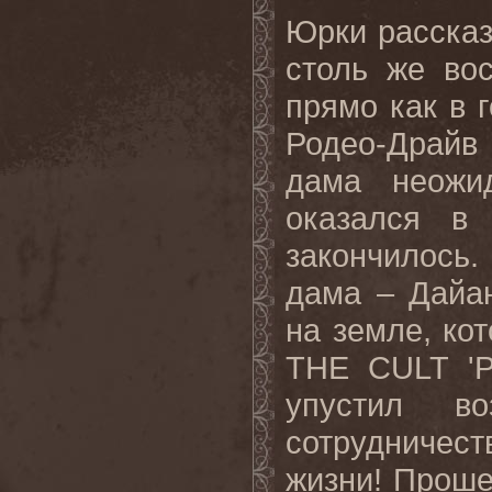
Юрки рассказ
столь же во
прямо как в 
Родео-Драйв
дама неожи
оказался в
закончилось.
дама – Дайа
на земле, к
THE CULT 'P
упустил во
сотрудничес
жизни! Проше