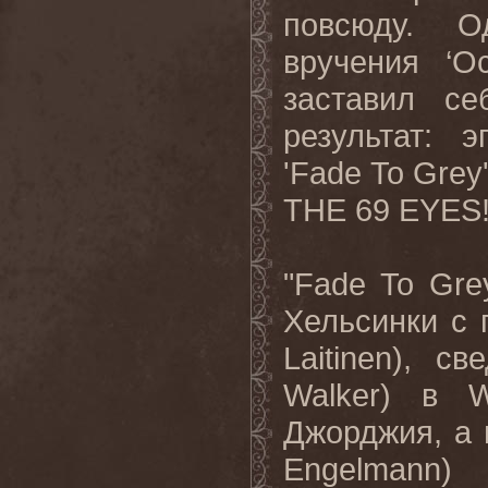
повсюду. 
вручения ‘О
заставил
се
результат
:
э
'Fade To Grey
THE 69 EYES!
"Fade To Gr
Хельсинки
с
Laitinen),
све
Walker)
в
W
Джорджия
,
а
Engelmann