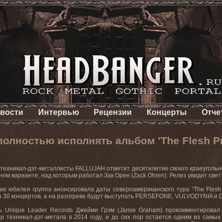
вости
Интервью
Рецензии
Концерты
Отче
олностью исполнять альбом 'The Flesh Pr
техникал-дэт-металлисты FALLUJAH отметят десятилетие своего краеугольног
ом варианте, над которым работал Зак Орен (Zack Ohren). Релиз увидит свет
аю юбилея группа анонсировала даты североамериканского тура “The Flesh Pr
ся 30 концертов, а на разогреве будут выступать PERSEFONE, VULVODYNIA
ь Unique Leader Records Джейми Грэм (Jamie Graham) прокомментировал вл
р техникал-дэт-метала в 2014 году, и до сих пор остается одним из сам