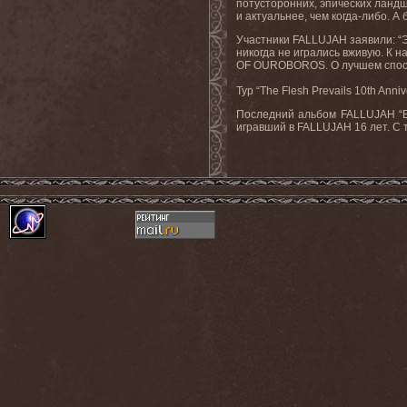
потусторонних, эпических ланд
и актуальнее, чем когда-либо. 
Участники FALLUJAH заявили: “Э
никогда не игрались вживую. 
OF OUROBOROS. О лучшем способ
Тур “The Flesh Prevails 10th An
Последний альбом FALLUJAH “Em
игравший в FALLUJAH 16 лет. С 