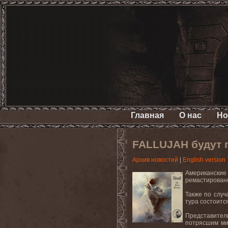
Главная
О нас
Но
FALLUJAH будут п
Архив новостей
|
English version
Американские 
ремастированн
Также по случ
тура состоит
Представител
потрясшим ми