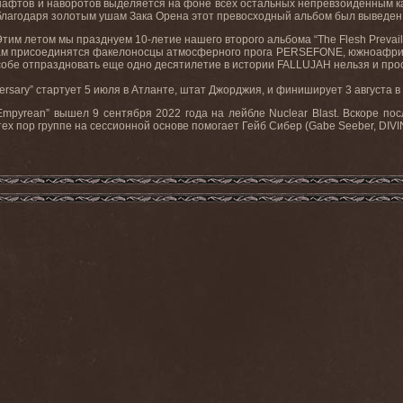
шафтов и наворотов выделяется на фоне всех остальных непревзойденным ка
А благодаря золотым ушам Зака Орена этот превосходный альбом был выведен
тим летом мы празднуем 10-летие нашего второго альбома “The Flesh Prevail
К нам присоединятся факелоносцы атмосферного прога PERSEFONE, южноафр
е отпраздновать еще одно десятилетие в истории FALLUJAH нельзя и прос
niversary” стартует 5 июля в Атланте, штат Джорджия, и финиширует 3 августа 
pyrean” вышел 9 сентября 2022 года на лейбле Nuclear Blast. Вскоре пос
тех пор группе на сессионной основе помогает Гейб Сибер (Gabe Seeber, DIV