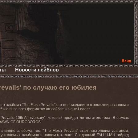
Вход
ты
Новости лейблов
evails' по случаю его юбилея
о альбома “The Flesh Prevails” его переизданием в ремикшированном и
 5 июля во всех форматах на лейбле Unique Leader.
evails 10th Anniversary”, который пройдет летом этого года. В рамках
 и DAWN OF OUROBOROS.
ияние альбома так: "'The Flesh Prevails' стал настоящим ураганом,
ых уважаемых альбомов в нашем каталоге. Созданный FALLUJAH гибрид