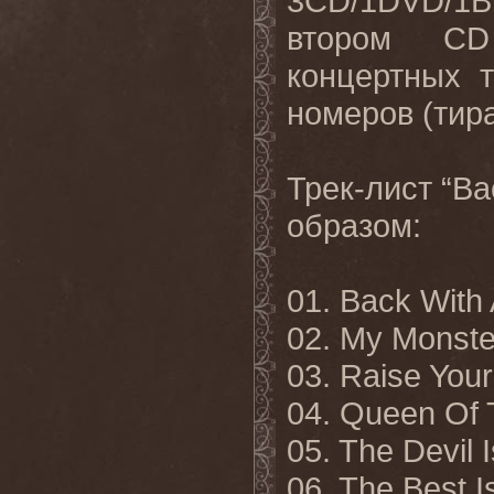
3CD/1DVD/1Bl
втором CD
концертных т
номеров (тира
Трек-лист “B
образом:
01. Back With
02. My Monste
03. Raise You
04. Queen Of 
05. The Devil
06. The Best 