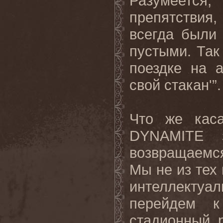
Разумеетс
препятствия,
всегда были
пустыми. Так
поездке на 
свой стакан'”.
Что же каса
DYNAMITE з
возвращаемся
Мы не из тех
интеллектуа
перейдем к
стадионный 