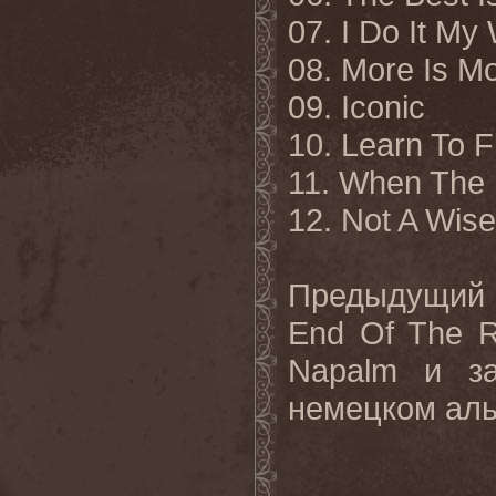
07. I Do It My
08. More Is M
09. Iconic
10. Learn To F
11. When The 
12. Not A Wis
Предыдущий 
End Of The 
Napalm и з
немецком аль