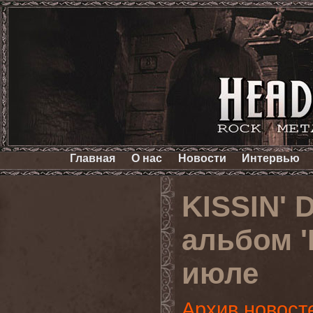
Главная
О нас
Новости
Интервью
KISSIN'
альбом '
июле
Архив новост