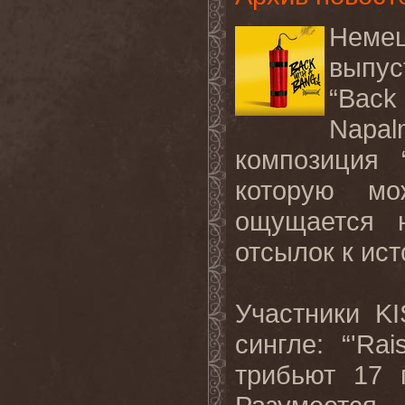
Немец
выпу
“Back
Napal
композиция 
которую м
ощущается н
отсылок к ист
Участники K
сингле: “'Ra
трибьют 17 