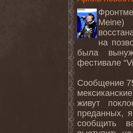
Фронтм
Meine
восстан
на позво
была вынуж
фестивале “Vi
Сообщение 75
мексикански
живут покл
преданных, 
сообщить в