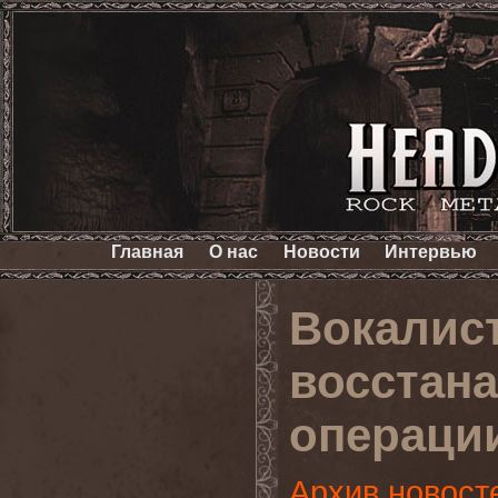
Главная
О нас
Новости
Интервью
Вокалис
восстана
операции
Архив новост