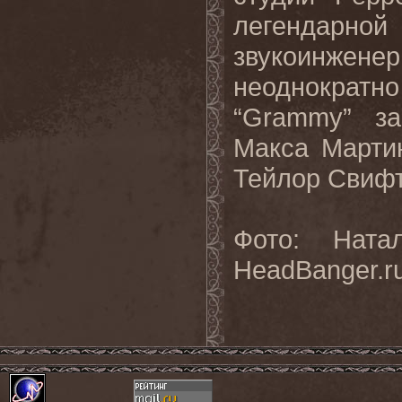
легендарн
звукоинженер
неоднократ
“Grammy” з
Макса Мартин
Тейлор Свифт
Фото: Ната
HeadBanger.r