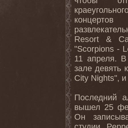
чтобы отп
краеугольного
концертов
развлекател
Resort & Ca
"Scorpions - L
11 апреля. В
зале девять 
City Nights",
Последний а
вышел 25 фев
Он записыв
студии Pepp