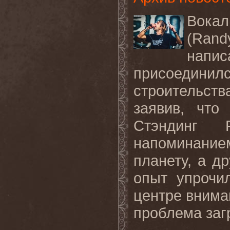
Вока
(
Rand
напис
присоедини
строительств
заявив, что
Стэндинг 
напоминани
планету, а др
опыт упрочи
центре внима
проблема заг