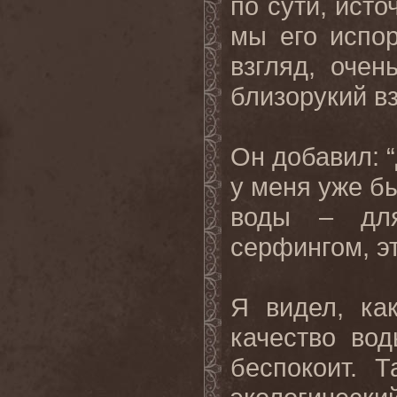
по сути, исто
мы его испо
взгляд, оче
близорукий вз
Он добавил: “
у меня уже б
воды – для
серфингом, э
Я видел, ка
качество во
беспокоит. 