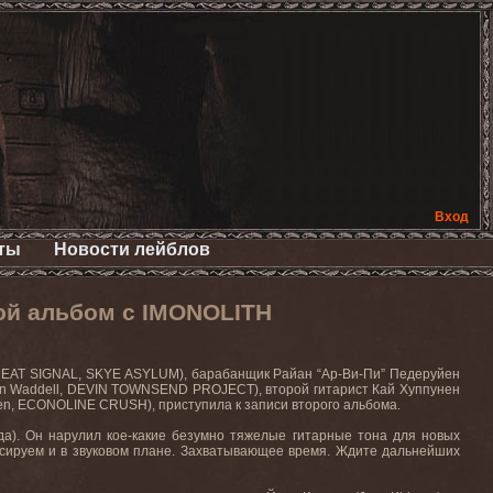
Вход
ты
Новости лейблов
ой альбом с IMONOLITH
THREAT SIGNAL, SKYE ASYLUM), барабанщик Райан “Ар-Ви-Пи” Педеруйен
an Waddell, DEVIN TOWNSEND PROJECT), второй гитарист Кай Хуппунен
n, ECONOLINE CRUSH), приступила к записи второго альбома.
да). Он нарулил кое-какие безумно тяжелые гитарные тона для новых
ссируем и в звуковом плане. Захватывающее время. Ждите дальнейших