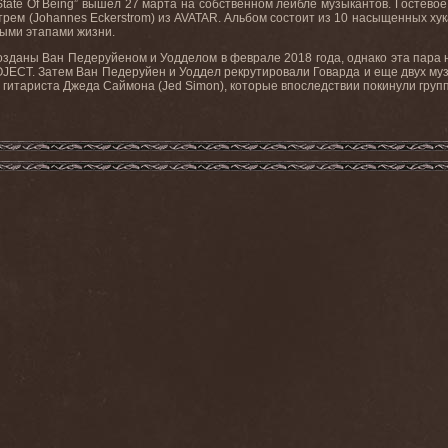
ate Of Being” вышел 27 марта на собственном лейбле музыкантов. Гостевое 
м (Johannes Eckerstrom) из AVATAR. Альбом состоит из 10 насыщенных хука
ными этапами жизни.
даны Ван Педеруйеном и Уодделом в феврале 2018 года, однако эта пара на
CT. Затем Ван Педеруйен и Уоддел рекрутировали Говарда и еще двух музы
о гитариста Джеда Саймона (Jed Simon), которые впоследствии покинули групп