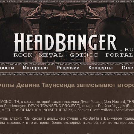
вости
Интервью
Рецензии
Концерты
Отче
руппы Девина Таунсенда записывают втор
IMONOLITH, в состав которой входят вокалист Джон Говард (Jon Howard, 
Van Poederooyen, DEVIN TOWNSEND PROJECT), гитарист Брайан Уоддел (Bri
, METHODS OF MAYHEM, NOISE THERAPY) и басист Скотт Уэйлен (Scott Whale
уппы гласит: "Мы снова в домашней студии у Ар-Ви-Пи в Ванкувере (Кана
ла тяжелее и в то же время более экспериментальной, так что мы прогре