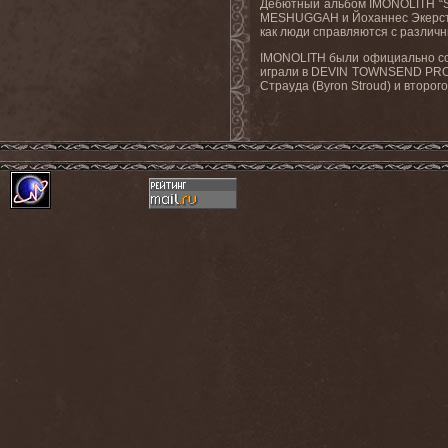
Дебютный альбом IMONOLITH “St
MESHUGGAH и Йоханнес Экерстре
как люди справляются с различ
IMONOLITH были официально соз
играли в DEVIN TOWNSEND PROJE
Страуда (Byron Stroud) и второг