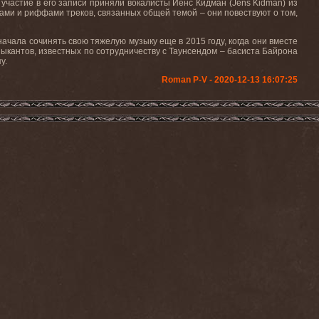
участие в его записи приняли вокалисты Йенс Кидман (Jens Kidman) из
ми и риффами треков, связанных общей темой – они повествуют о том,
чала сочинять свою тяжелую музыку еще в 2015 году, когда они вместе
кантов, известных по сотрудничеству с Таунсендом – басиста Байрона
у.
Roman P-V - 2020-12-13 16:07:25