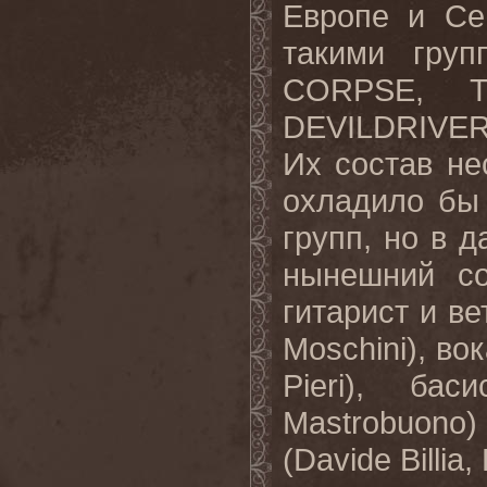
Европе и Се
такими гру
CORPSE
,
DEVILDRIVE
Их состав не
охладило бы
групп, но в 
нынешний с
гитарист и в
Moschini
), во
Pieri
), бас
Mastrobuono
)
(
Davide
Billia
,