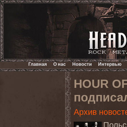
Главная
О нас
Новости
Интервью
HOUR O
подписал
Архив новост
Польс