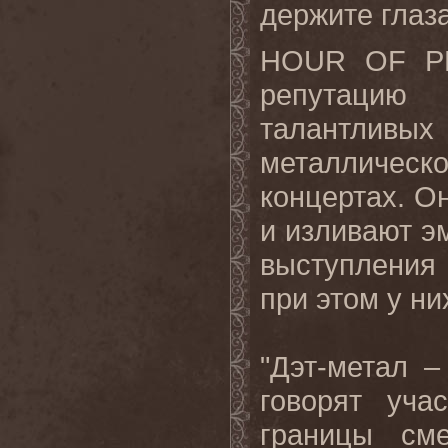
держите глаз
HOUR OF 
репутацию
талантливы
металлическ
концертах
.
Он
и изливают э
выступления
при этом у н
"Дэт-метал –
говорят уча
границы сме