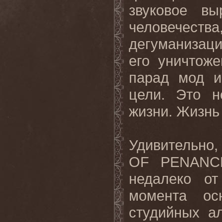
звуковое в
человечества
дегуманизаци
его уничтоже
парад мод и
цели. Это н
жизни
.
Жизнь 
Удивительно, 
OF
PENANC
недалеко от
момента ос
студийных а