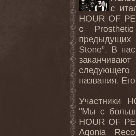
с ита
HOUR
OF
P
с
Prosthetic
предыдущих 
Stone
”. В на
заканчива
следующег
названия. Ег
Участники
H
"Мы с больш
HOUR
OF
P
Agonia
Reco