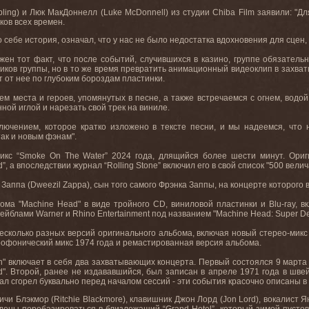
bling
) и Люк МакДоннелл (
Luke
McDonnell
) из студии
Chiba
Film
заявили: "Д
ков всех времен.
по себе история, означал, что у нас не было недостатка вдохновения для сце
ен тот факт, что после событий, случившихся в казино, группе обязательн
ников группы, но в то же время превратить анимационный видеоклип в захв
т от нее по глубоким бороздам пластинки.
м места и героев, упомянутых в песне, а также встречаемся с огнем, водо
ной иглой и нарезать свой трек на виниле.
ючением, которое кратко изложено в тексте песни, и мы надеемся, что
ак и новым фэнам".
икс
“Smoke On The Water” 2024
года
,
длящийся
более
шести
минут
.
Ориг
d
”, а впоследствии журнал “
Rolling
Stone
” включил его в свой список "500 вели
 Заппа (
Dweezil
Zappa
), сын того самого Фрэнка Заппы, на концерте которого
ома "Machine Head" в виде тройного CD, виниловой пластинки и Blu-ray,
ейблами Warner и Rhino Entertainment под названием "Machine Head: Super Del
есколько разных версий оригинального альбома, включая новый стерео-микс
рофонический микс 1974 года и ремастированная версия альбома.
on" включает в себя два захватывающих концерта. Первый состоялся 9 марта 
d". Второй, ранее не издававшийся, был записан в апреле 1971 года в шве
ал сгорел буквально перед началом сессий - эти события красочно описаны в 
чи Блэкмор (Ritchie Blackmore), клавишник Джон Лорд (Jon Lord), вокалист Ян