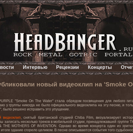
вости
Интервью
Рецензии
Концерты
Отче
бликовали новый видеоклип на 'Smoke On
URPLE "Smoke On The Water"
стала
обрядом
посвящения
для
любого
гит
ко у группы никогда не было официального видеоклипа на эту песню, и тол
", было решено исправить это упущение.
й видеоклип
, снятый британской студией
Chiba
Film
, визуализирует исто
бы записать несколько треков в мобильной студии, принадлежавшей группе
T
&
THE
MOTHERS
OF
INVENTION
. Однако во время концерта один из зрите
в итоге здание сгорело целиком. В
песне
описываются
события
того
судьбоно