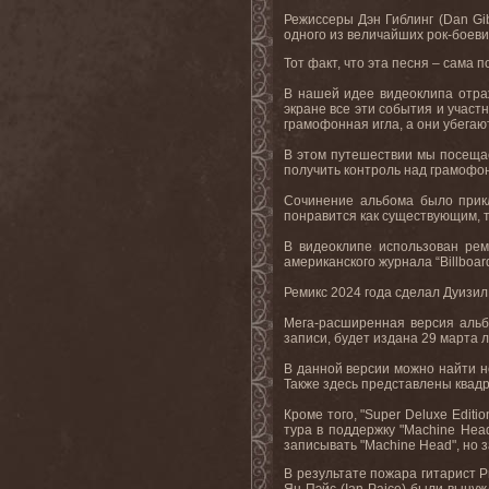
Режиссеры Дэн Гиблинг (
Dan
Gi
одного из величайших рок-боеви
Тот факт, что эта песня – сама 
В нашей идее видеоклипа отраж
экране все эти события и участ
грамофонная игла, а они убегаю
В этом путешествии мы посещае
получить контроль над грамофон
Сочинение альбома было прикл
понравится как существующим, т
В
видеоклипе
использован
рем
американского журнала “
Billboar
Ремикс 2024 года сделал Дуизил
Мега-расширенная версия альб
записи, будет издана 29 марта л
В данной версии можно найти н
Также здесь представлены квад
Кроме того, "Super Deluxe Editi
тура в поддержку "Machine Hea
записывать "Machine Head", но з
В результате пожара гитарист Ри