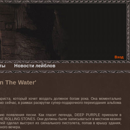
Вход
ты
Новости лейблов
 The Water'
ариста
,
который
хочет
воздать
должное
богам
рока
.
Она
моментально
ько сейчас, в рамках раскрутки супер-подарочного переиздания альбома
рию появления песни. Как гласит легенда,
DEEP
PURPLE
приехали в
HE
ROLLING
STONES
. Они должны были записываться в местном казино
лей сделал выстрел из сигнального пистолета, попав в крышу здания,
сного
вечера
.