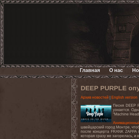
Главная
О нас
Но
DEEP PURPLE опу
Архив новостей
|
English version
Песня
DEEP P
узнается
.
Одна
"
Machine
Head
Анимационны
швейцарский город Монтре, что
после концерта
FRANK
ZAPPA
которая сразу же загорелась, и 