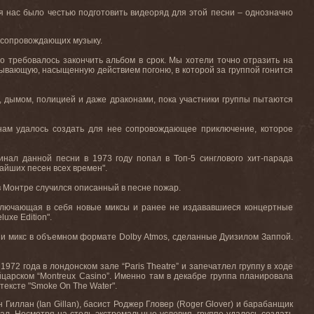
ля нас было честью подготовить видеоряд для этой песни – однозначно
н, сопровождающих музыку.
о требовалось закончить альбом в срок. Мы хотели точно отразить на
атывающую, насыщенную действием погоню, в которой за группой гонится
й, дымом, полицией и даже драконами, пока участники группы пытаются
 нам удалось создать для нее сопровождающее приключение, которое
инал данной песни в 1973 году попал в Топ-5 синглового хит-парада
чайших песен всех времен".
 в Монтре случился описанный в песне пожар.
 включающая в себя новые миксы и ранее не издававшиеся концертные
uxe Edition".
 и микс в объемном формате Dolby Atmos, сделанные Дуизилом Заппой.
1972 года в лондонском зале “Paris Theatre” и запечатлел группу в ходе
йцарском “Montreux Casino”. Именно там в декабре группа планировала
тексте "Smoke On The Water".
 Гиллан (Ian Gillan), басист Роджер Гловер (Roger Glover) и барабанщик