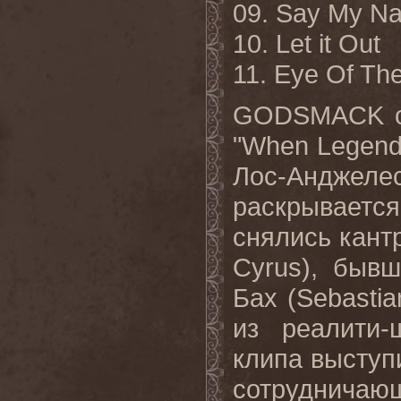
09. Say My N
10. Let it Out
11. Eye Of Th
GODSMACK
"When Legend
Лос
-
Анджеле
раскрывается
снялись кант
Cyrus
), быв
Бах (
Sebastia
из реалити-
клипа выступ
сотруднича