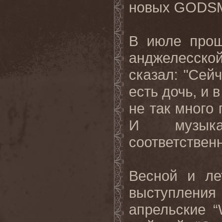
новых
GODS
В июле прош
анджелесск
сказал: "Сей
есть дочь, и 
не так много
И музыка
соответствен
Весной и л
выступления 
апрельские “