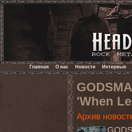
Главная
О нас
Новости
Интервью
GODSMAC
'When Le
Архив новост
GODS