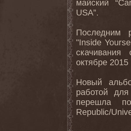
майский “
Car
USA
”.
Последним 
"
Inside
Yoursel
скачивания
октябре 2015 
Новый аль
работой дл
перешла по
Republic
/
Unive