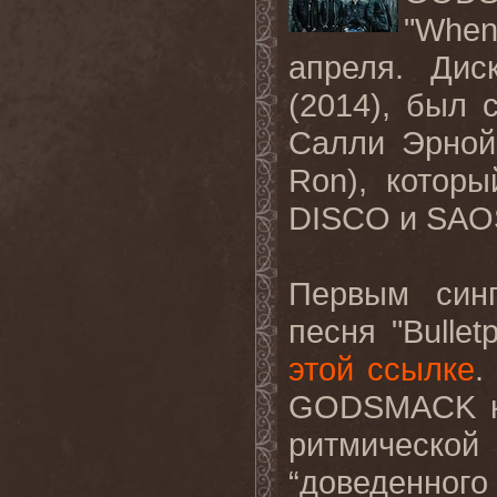
"When
апреля
.
Дис
(2014), был
Салли Эрной
Ron
), котор
DISCO
и
SAO
Первым син
песня "
Bullet
этой ссылке
.
GODSMACK
к
ритмическо
“доведенного 