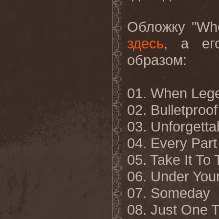
Обложку "
Wh
здесь
, а ег
образом:
01.
When Lege
02. Bulletproof
03. Unforgetta
04. Every Par
05. Take It To
06. Under You
07. Someday
08. Just One 