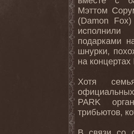
вместе с 
Мэттом Сору
(
Damon
Fox
)
исполнили
подарками н
шнурки, пох
на концертах
Хотя семь
официальных
PARK
орга
трибьютов, к
В связи со 