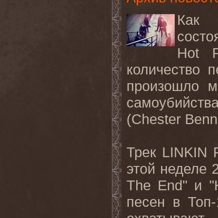
Как 
состо
Hot 
количество 
произошло м
самоубийства
(
Chester
Benn
Трек
LINKIN
этой неделе 
The
End
" и "
песен в Топ