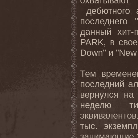
охватывают
дебютного 
последнего 
данный хит-
PARK
, в сво
Down
" и "
New
Тем временем
последний а
вернулся на
неделю 
эквивалентов
тыс. экземп
занимающие 2