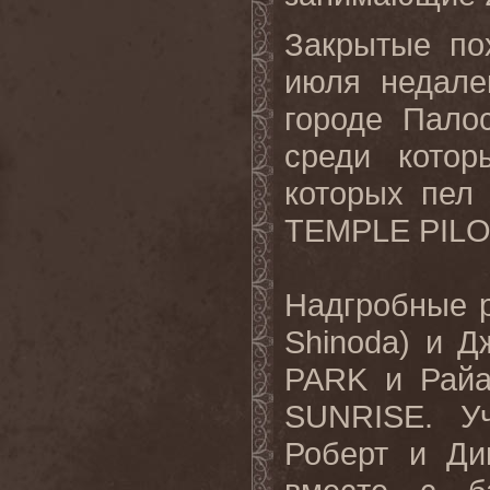
Закрытые по
июля недале
городе Пало
среди котор
которых пел
TEMPLE
PIL
Надгробные 
Shinoda
) и Д
PARK
и Рай
SUNRISE
. У
Роберт и Ди