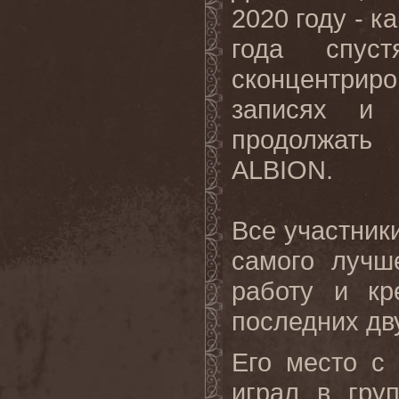
2020 году - к
года спус
сконцентри
записях и 
продолжать 
ALBION.
Все участник
самого лучш
работу и кр
последних дв
Его место с
играл в гру