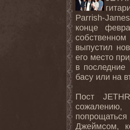
гита
Parrish-Jame
конце февра
собственном
выпустил нов
его место при
в последние
басу или на в
Пост JETHR
сожалению,
попрощать
Джеймсом, к