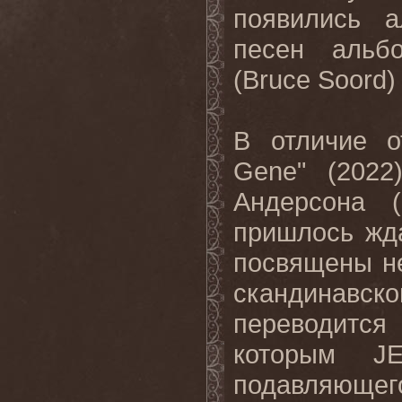
появились а
песен альб
(Bruce Soord
В отличие о
Gene" (2022
Андерсона 
пришлось жда
посвящены не
скандинавск
переводится
которым J
подавляющего