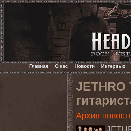
Главная
О нас
Новости
Интервью
JETHRO 
гитарист
Архив новост
JETH