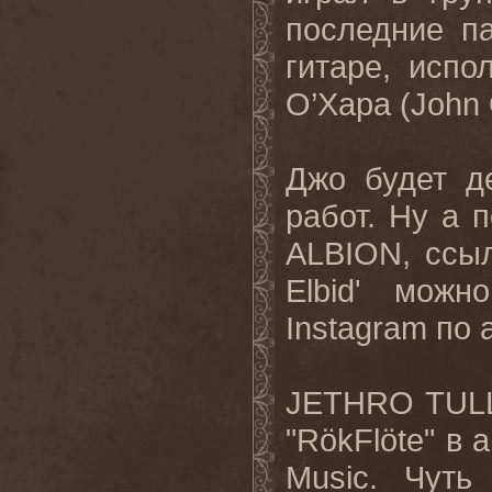
последние па
гитаре, исп
О’Хара (John
Джо будет д
работ. Ну а 
ALBION, ссыл
Elbid' мож
Instagram по а
JETHRO TULL
"RökFlöte" в 
Music. Чуть