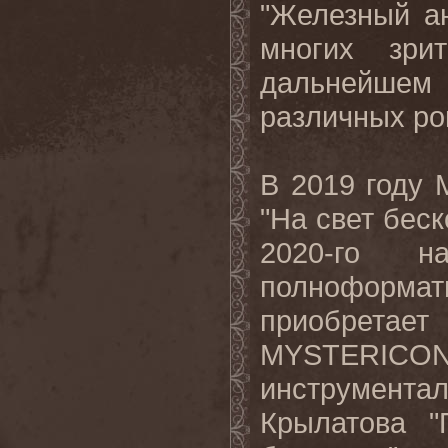
"Железный ан
многих зри
дальнейшем
различных ро
В 2019 году
"На свет беск
2020-го н
полноформат
приобретае
MYSTERICON
инструмен
Крылатова "