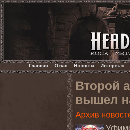
Главная
О нас
Новости
Интервью
Второй 
вышел на
Архив новост
Уфи