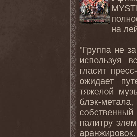
MYS
полно
на ле
"Группа не з
используя в
гласит пресс
ожидает пут
тяжелой музы
блэк-метала
собственный 
палитру элем
аранжирово