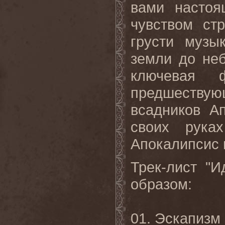
вами настоя
чувством ст
грусти музы
земли до неб
ключевая ф
предшествую
всадников А
своих рука
Апокалипсис 
Трек-лист "
образом:
01. Эскапизм