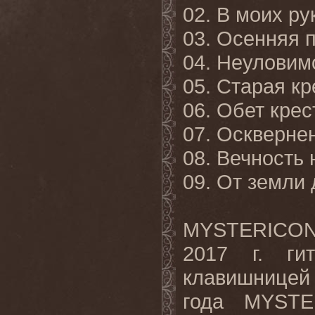
02. В моих ру
03. Осенняя 
04. Неуловим
05. Старая кр
06. Обет крес
07. Оскверне
08. Вечность 
09. От земли 
MYSTERICON 
2017 г. ги
клавишницей 
года MYSTE