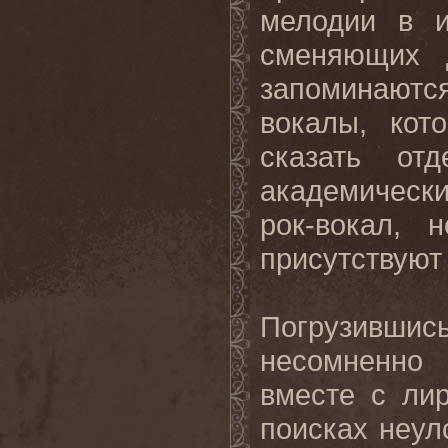
мелодии в и
сменяющих д
запоминаютс
вокалы, кот
сказать от
академическ
рок-вокал, 
присутствуют
Погрузившис
несомненно
вместе с ли
поисках неул