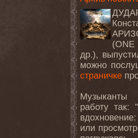
ДУДА
Конст
АРИЗО
(ONE 
др.), выпусти
можно послу
страничке
про
Музыканты 
работу так: 
вдохновение:
или просмотр