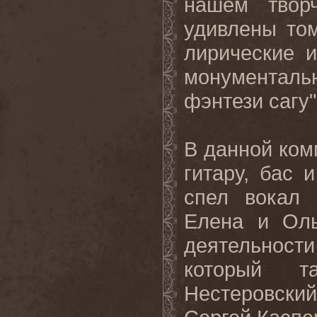
нашем твор
удивлены то
лирические 
монументаль
фэнтези сагу"
В данной ком
гитару, бас 
спел вокал 
Елена и Оль
деятельност
который т
Нестеровск