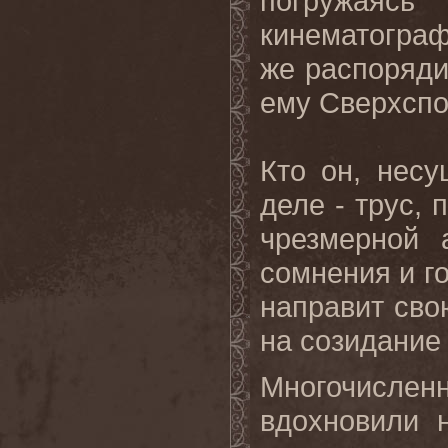
погружаясь
кинематограф
же распоряди
ему Сверхспо
Кто он, нес
деле - трус,
чрезмерной 
сомнения и г
направит сво
на созидание
Многочислен
вдохновили 