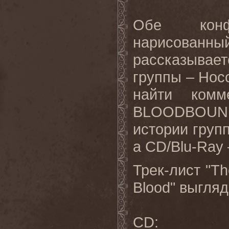
Обе конф
нарисованн
рассказывае
группы – Нос
найти комм
BLOODBOUND,
истории групп
а CD/Blu-Ray –
Трек-лист "Th
Blood" выгля
CD: