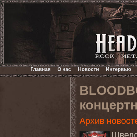
Главная
О нас
Новости
Интервью
BLOODB
концертн
Архив новост
Шве