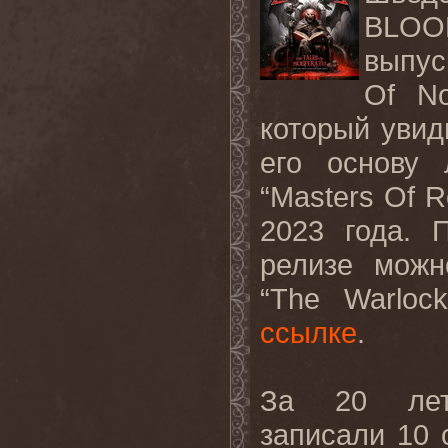
BLOOD
выпус
Of No
который увид
его основу 
“Masters Of 
2023 года. 
релизе можн
“The Warloc
ссылке
.
За 20 лет
записали 10 