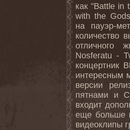
как "Battle in
with the God
на пауэр-ме
количество 
отличного ж
Nosferatu - 
концертник 
интересным м
версии рели
пятнами и C
входит допол
еще больше к
видеоклипы г