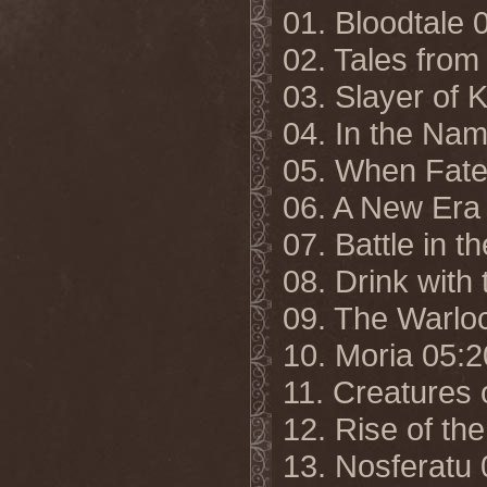
01. Bloodtale 
02. Tales from
03. Slayer of 
04. In the Nam
05. When Fate 
06. A New Era
07. Battle in t
08. Drink with
09. The Warloc
10. Moria 05:2
11. Creatures 
12. Rise of th
13. Nosferatu 